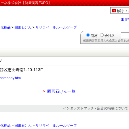
ーネ株式会社【健康美容EXPO】
検討中
出展
>
化粧品
>
固形石けん
>
サリラペ ルルールソープ
商材
会社名
健康美容業界最大の企業と企業を結
ープ
谷区恵比寿南1-20-113F
/fbathbody.htm
固形石けん一覧
インタレストマッチ -
広告の掲載について
>
化粧品
>
固形石けん
>
サリラペ ルルールソープ