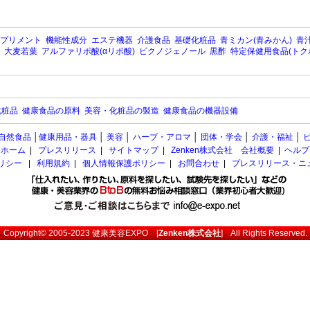
プリメント
機能性成分
エステ機器
介護食品
基礎化粧品
青ミカン(青みかん)
青汁
大麦若葉
アルファリポ酸(αリポ酸)
ピクノジェノール
黒酢
特定保健用食品(トク
化粧品
健康食品の原料
美容・化粧品の製造
健康食品の機器設備
自然食品
│
健康用品・器具
│
美容
│
ハーブ・アロマ
│
団体・学会
│
介護・福祉
│
ホーム
|
プレスリリース
|
サイトマップ
|
Zenken株式会社 会社概要
|
ヘルプ
ポリシー
|
利用規約
|
個人情報保護ポリシー
|
お問合わせ
|
プレスリリース・ニ
Copyright© 2005-2023
健康美容EXPO
[
Zenken株式会社
] All Rights Reserved.