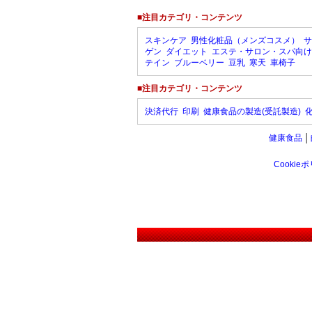
■注目カテゴリ・コンテンツ
スキンケア
男性化粧品（メンズコスメ）
サ
ゲン
ダイエット
エステ・サロン・スパ向け
テイン
ブルーベリー
豆乳
寒天
車椅子
■注目カテゴリ・コンテンツ
決済代行
印刷
健康食品の製造(受託製造)
健康食品
│
Cookie