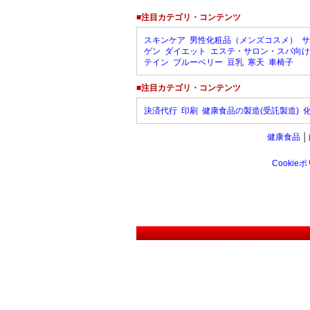
■注目カテゴリ・コンテンツ
スキンケア
男性化粧品（メンズコスメ）
サ
ゲン
ダイエット
エステ・サロン・スパ向け
テイン
ブルーベリー
豆乳
寒天
車椅子
■注目カテゴリ・コンテンツ
決済代行
印刷
健康食品の製造(受託製造)
健康食品
│
Cookie