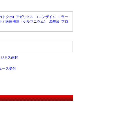
(トクホ)
アガリクス
コエンザイム
コラー
ホ)
医療機器（ゲルマニウム）
炭酸泉
プロ
ビジネス商材
ュース受付