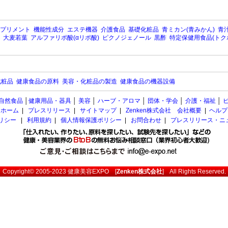
プリメント
機能性成分
エステ機器
介護食品
基礎化粧品
青ミカン(青みかん)
青汁
大麦若葉
アルファリポ酸(αリポ酸)
ピクノジェノール
黒酢
特定保健用食品(トク
化粧品
健康食品の原料
美容・化粧品の製造
健康食品の機器設備
自然食品
│
健康用品・器具
│
美容
│
ハーブ・アロマ
│
団体・学会
│
介護・福祉
│
ホーム
|
プレスリリース
|
サイトマップ
|
Zenken株式会社 会社概要
|
ヘルプ
ポリシー
|
利用規約
|
個人情報保護ポリシー
|
お問合わせ
|
プレスリリース・ニ
Copyright© 2005-2023
健康美容EXPO
[
Zenken株式会社
] All Rights Reserved.