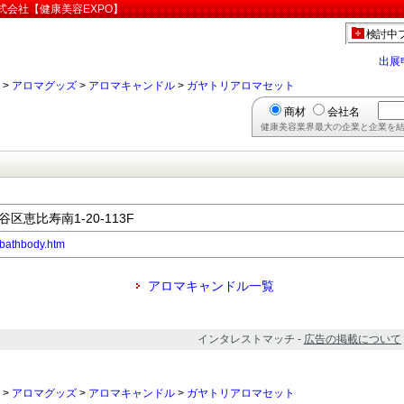
式会社【健康美容EXPO】
検討中
出展
>
アロマグッズ
>
アロマキャンドル
>
ガヤトリアロマセット
商材
会社名
健康美容業界最大の企業と企業を結
谷区恵比寿南1-20-113F
/fbathbody.htm
アロマキャンドル一覧
インタレストマッチ -
広告の掲載について
>
アロマグッズ
>
アロマキャンドル
>
ガヤトリアロマセット