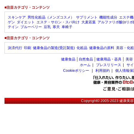
■注目カテゴリ・コンテンツ
スキンケア
男性化粧品（メンズコスメ）
サプリメント
機能性成分
エステ機
ゲン
ダイエット
エステ・サロン・スパ向け
大麦若葉
アルファリポ酸(αリポ
テイン
ブルーベリー
豆乳
寒天
車椅子
■注目カテゴリ・コンテンツ
決済代行
印刷
健康食品の製造(受託製造)
化粧品
健康食品の原料
美容・化粧
健康食品
│
自然食品
│
健康用品・器具
│
美容
ホーム
|
プレスリリース
|
サイ
Cookieポリシー
|
利用規約
|
個人情報保
Copyright© 2005-2023
健康美容