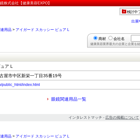
眼鏡株式会社【健康美容EXPO】
検討中
出展
関連用品
>
アイガード スカッシー ピュア L
商材
会社名
健康美容業界最大の企業と企業を結
ュア L
県名古屋市中区新栄一丁目35番19号
p/public_html/index.html
眼鏡関連用品一覧
インタレストマッチ -
広告の掲載について
関連用品
>
アイガード スカッシー ピュア L