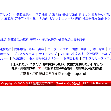
プリメント
機能性成分
エステ機器
介護食品
基礎化粧品
青ミカン(青みかん)
青汁
大麦若葉
アルファリポ酸(αリポ酸)
ピクノジェノール
黒酢
特定保健用食品(トク
化粧品
健康食品の原料
美容・化粧品の製造
健康食品の機器設備
自然食品
│
健康用品・器具
│
美容
│
ハーブ・アロマ
│
団体・学会
│
介護・福祉
│
ホーム
|
プレスリリース
|
サイトマップ
|
Zenken株式会社 会社概要
|
ヘルプ
ポリシー
|
利用規約
|
個人情報保護ポリシー
|
お問合わせ
|
プレスリリース・ニ
Copyright© 2005-2023
健康美容EXPO
[
Zenken株式会社
] All Rights Reserved.