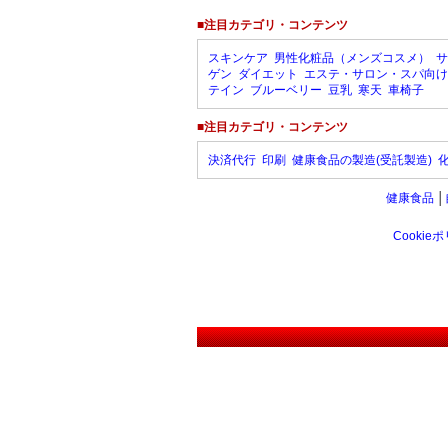
■注目カテゴリ・コンテンツ
スキンケア
男性化粧品（メンズコスメ）
サ
ゲン
ダイエット
エステ・サロン・スパ向け
テイン
ブルーベリー
豆乳
寒天
車椅子
■注目カテゴリ・コンテンツ
決済代行
印刷
健康食品の製造(受託製造)
健康食品
│
Cookie