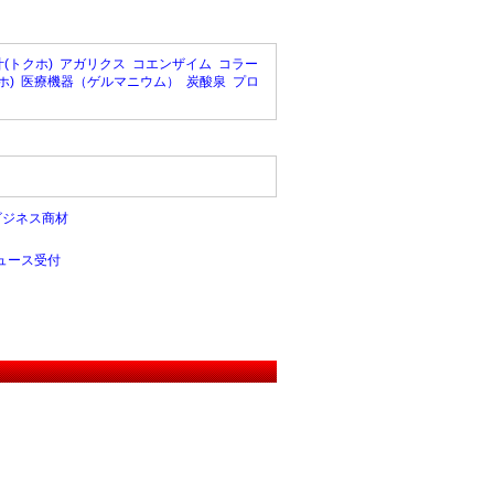
(トクホ)
アガリクス
コエンザイム
コラー
ホ)
医療機器（ゲルマニウム）
炭酸泉
プロ
ビジネス商材
ュース受付