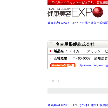
「アイガード スカッシー ピュア L」:名古屋
健康美容EXPO：TOP
>
その他
>
雑貨
>
眼鏡
名古屋眼鏡株式会社
製品名 ：
アイガード スカッシー ピ
会社概要 ：
〒460-0007 愛知
http://www.meigan.co.j
PRサイト
健康美容EXPO：TOP
>
その他
>
雑貨
>
眼鏡