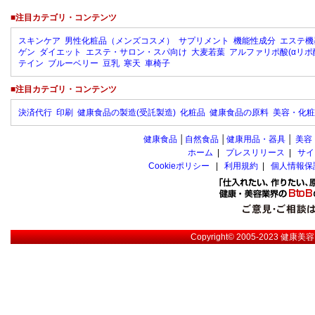
■注目カテゴリ・コンテンツ
スキンケア
男性化粧品（メンズコスメ）
サプリメント
機能性成分
エステ機
ゲン
ダイエット
エステ・サロン・スパ向け
大麦若葉
アルファリポ酸(αリポ
テイン
ブルーベリー
豆乳
寒天
車椅子
■注目カテゴリ・コンテンツ
決済代行
印刷
健康食品の製造(受託製造)
化粧品
健康食品の原料
美容・化粧
健康食品
│
自然食品
│
健康用品・器具
│
美容
ホーム
|
プレスリリース
|
サイ
Cookieポリシー
|
利用規約
|
個人情報保
Copyright© 2005-2023
健康美容