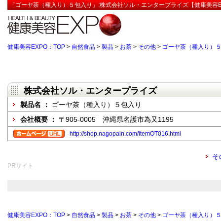
「ゴーヤ茶（種入り）５包入り」:株式会社ソル・エンタープライズ【健康美容E
健康美容EXPO：TOP
>
自然食品
>
製品
>
お茶
>
その他
>
ゴーヤ茶（種入り）
株式会社ソル・エンタープライズ
製品名 ：
ゴーヤ茶（種入り）５包入り
会社概要 ：
〒905-0005 沖縄県名護市為又1195
http://shop.nagopain.com/itemOT016.html
そ
PRサイト
健康美容EXPO：TOP
>
自然食品
>
製品
>
お茶
>
その他
>
ゴーヤ茶（種入り）