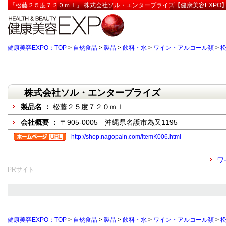
「松藤２５度７２０ｍｌ」:株式会社ソル・エンタープライズ【健康美容EXPO
健康美容EXPO：TOP
>
自然食品
>
製品
>
飲料・水
>
ワイン・アルコール類
>
株式会社ソル・エンタープライズ
製品名 ：
松藤２５度７２０ｍｌ
会社概要 ：
〒905-0005 沖縄県名護市為又1195
http://shop.nagopain.com/itemK006.html
ワ
PRサイト
健康美容EXPO：TOP
>
自然食品
>
製品
>
飲料・水
>
ワイン・アルコール類
>