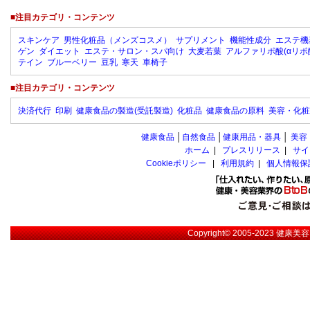
■注目カテゴリ・コンテンツ
スキンケア
男性化粧品（メンズコスメ）
サプリメント
機能性成分
エステ機
ゲン
ダイエット
エステ・サロン・スパ向け
大麦若葉
アルファリポ酸(αリポ
テイン
ブルーベリー
豆乳
寒天
車椅子
■注目カテゴリ・コンテンツ
決済代行
印刷
健康食品の製造(受託製造)
化粧品
健康食品の原料
美容・化粧
健康食品
│
自然食品
│
健康用品・器具
│
美容
ホーム
|
プレスリリース
|
サイ
Cookieポリシー
|
利用規約
|
個人情報保
Copyright© 2005-2023
健康美容