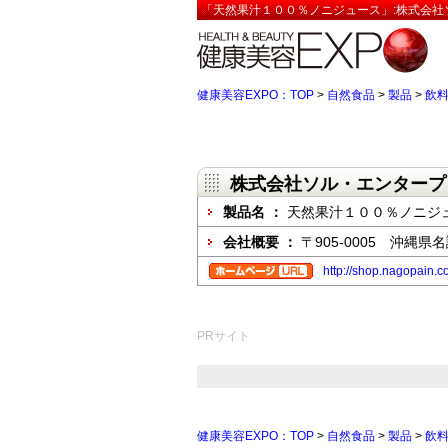
「天然果汁１００％ノニジュース」:株式会社
健康美容EXPO：TOP
>
自然食品
>
製品
>
飲
株式会社ソル・エンタープ
製品名 ：
天然果汁１００％ノニジ
会社概要 ：
〒905-0005 沖縄県
http://shop.nagopain.
PRサイト
健康美容EXPO：TOP
>
自然食品
>
製品
>
飲