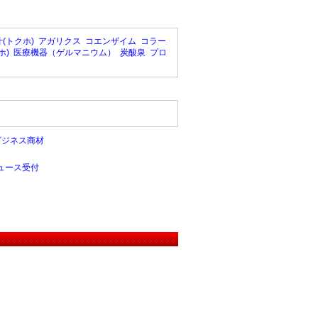
(トクホ)
アガリクス
コエンザイム
コラー
ホ)
医療機器（ゲルマニウム）
炭酸泉
プロ
ビジネス商材
ュース受付