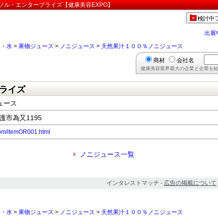
ソル・エンタープライズ【健康美容EXPO】
検討中
出展
料・水
>
果物ジュース
>
ノニジュース
>
天然果汁１００％ノニジュース
商材
会社名
健康美容業界最大の企業と企業を結
ライズ
ュース
名護市為又1195
com/itemOR001.html
ノニジュース一覧
インタレストマッチ -
広告の掲載について
料・水
>
果物ジュース
>
ノニジュース
>
天然果汁１００％ノニジュース