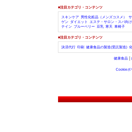
■注目カテゴリ・コンテンツ
スキンケア
男性化粧品（メンズコスメ）
サ
ゲン
ダイエット
エステ・サロン・スパ向け
テイン
ブルーベリー
豆乳
寒天
車椅子
■注目カテゴリ・コンテンツ
決済代行
印刷
健康食品の製造(受託製造)
健康食品
│
Cookie