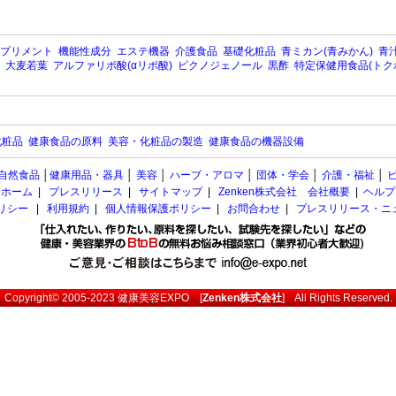
プリメント
機能性成分
エステ機器
介護食品
基礎化粧品
青ミカン(青みかん)
青汁
大麦若葉
アルファリポ酸(αリポ酸)
ピクノジェノール
黒酢
特定保健用食品(トク
化粧品
健康食品の原料
美容・化粧品の製造
健康食品の機器設備
自然食品
│
健康用品・器具
│
美容
│
ハーブ・アロマ
│
団体・学会
│
介護・福祉
│
ホーム
|
プレスリリース
|
サイトマップ
|
Zenken株式会社 会社概要
|
ヘルプ
ポリシー
|
利用規約
|
個人情報保護ポリシー
|
お問合わせ
|
プレスリリース・ニ
Copyright© 2005-2023
健康美容EXPO
[
Zenken株式会社
] All Rights Reserved.