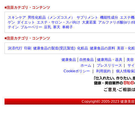
■注目カテゴリ・コンテンツ
スキンケア
男性化粧品（メンズコスメ）
サプリメント
機能性成分
エステ機
ゲン
ダイエット
エステ・サロン・スパ向け
大麦若葉
アルファリポ酸(αリポ
テイン
ブルーベリー
豆乳
寒天
車椅子
■注目カテゴリ・コンテンツ
決済代行
印刷
健康食品の製造(受託製造)
化粧品
健康食品の原料
美容・化粧
健康食品
│
自然食品
│
健康用品・器具
│
美容
ホーム
|
プレスリリース
|
サイ
Cookieポリシー
|
利用規約
|
個人情報保
Copyright© 2005-2023
健康美容