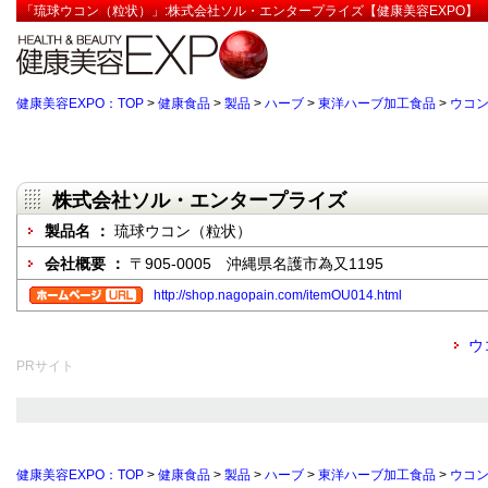
「琉球ウコン（粒状）」:株式会社ソル・エンタープライズ【健康美容EXPO】
健康美容EXPO：TOP
>
健康食品
>
製品
>
ハーブ
>
東洋ハーブ加工食品
>
ウコ
株式会社ソル・エンタープライズ
製品名 ：
琉球ウコン（粒状）
会社概要 ：
〒905-0005 沖縄県名護市為又1195
http://shop.nagopain.com/itemOU014.html
ウ
PRサイト
健康美容EXPO：TOP
>
健康食品
>
製品
>
ハーブ
>
東洋ハーブ加工食品
>
ウコ