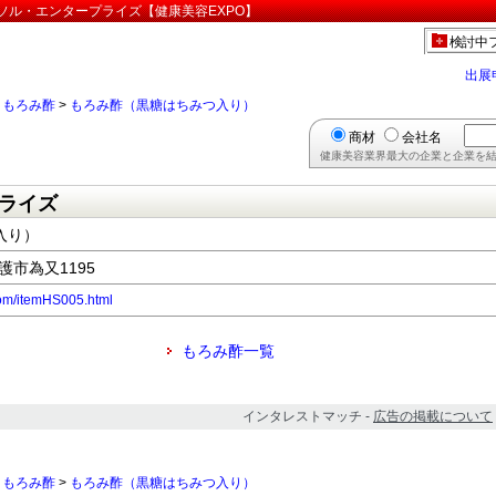
ソル・エンタープライズ【健康美容EXPO】
検討中
出展
>
もろみ酢
>
もろみ酢（黒糖はちみつ入り）
商材
会社名
健康美容業界最大の企業と企業を結
ライズ
入り）
名護市為又1195
com/itemHS005.html
もろみ酢一覧
インタレストマッチ -
広告の掲載について
>
もろみ酢
>
もろみ酢（黒糖はちみつ入り）