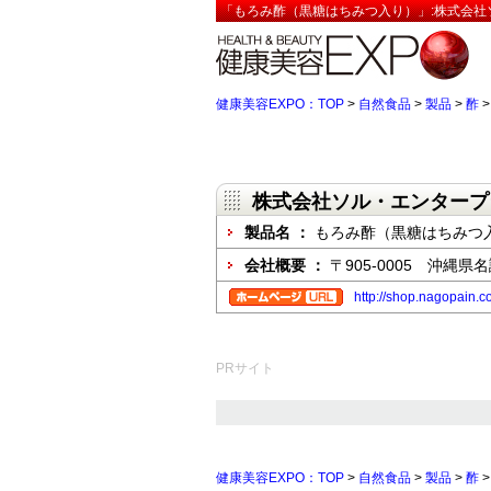
「もろみ酢（黒糖はちみつ入り）」:株式会社
健康美容EXPO：TOP
>
自然食品
>
製品
>
酢
株式会社ソル・エンタープ
製品名 ：
もろみ酢（黒糖はちみつ
会社概要 ：
〒905-0005 沖縄県
http://shop.nagopain.
PRサイト
健康美容EXPO：TOP
>
自然食品
>
製品
>
酢