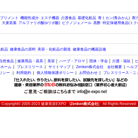
プリメント
機能性成分
エステ機器
介護食品
基礎化粧品
青ミカン(青みかん)
青汁
大麦若葉
アルファリポ酸(αリポ酸)
ピクノジェノール
黒酢
特定保健用食品(トク
化粧品
健康食品の原料
美容・化粧品の製造
健康食品の機器設備
自然食品
│
健康用品・器具
│
美容
│
ハーブ・アロマ
│
団体・学会
│
介護・福祉
│
ホーム
|
プレスリリース
|
サイトマップ
|
Zenken株式会社 会社概要
|
ヘルプ
ポリシー
|
利用規約
|
個人情報保護ポリシー
|
お問合わせ
|
プレスリリース・ニ
Copyright© 2005-2023
健康美容EXPO
[
Zenken株式会社
] All Rights Reserved.