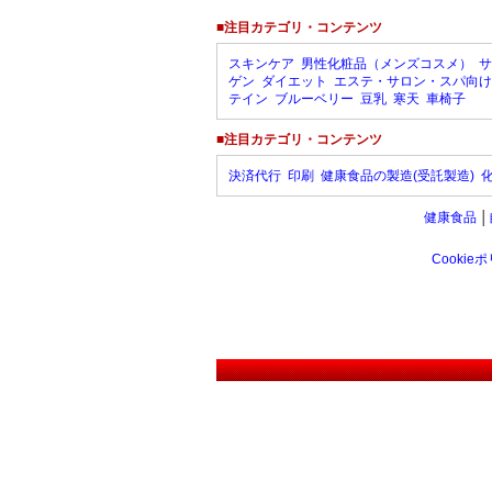
■注目カテゴリ・コンテンツ
スキンケア
男性化粧品（メンズコスメ）
サ
ゲン
ダイエット
エステ・サロン・スパ向け
テイン
ブルーベリー
豆乳
寒天
車椅子
■注目カテゴリ・コンテンツ
決済代行
印刷
健康食品の製造(受託製造)
健康食品
│
Cookie