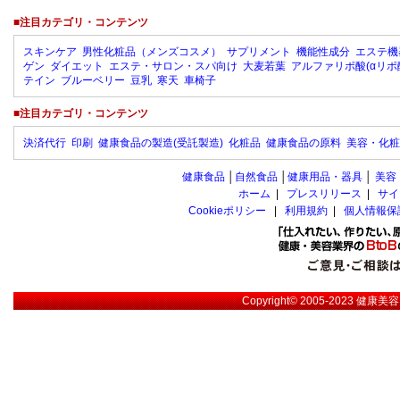
■注目カテゴリ・コンテンツ
スキンケア
男性化粧品（メンズコスメ）
サプリメント
機能性成分
エステ機
ゲン
ダイエット
エステ・サロン・スパ向け
大麦若葉
アルファリポ酸(αリポ
テイン
ブルーベリー
豆乳
寒天
車椅子
■注目カテゴリ・コンテンツ
決済代行
印刷
健康食品の製造(受託製造)
化粧品
健康食品の原料
美容・化粧
健康食品
│
自然食品
│
健康用品・器具
│
美容
ホーム
|
プレスリリース
|
サイ
Cookieポリシー
|
利用規約
|
個人情報保
Copyright© 2005-2023
健康美容