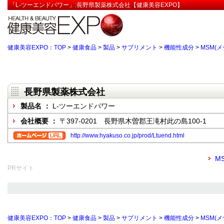
「L-ツーエンドパワー」:長野県製薬株式会社【健康美容EXPO】
健康美容EXPO：TOP
>
健康食品
>
製品
>
サプリメント
>
機能性成分
>
MSM(
長野県製薬株式会社
製品名 ：
L-ツーエンドパワー
会社概要 ：
〒397-0201 長野県木曽郡王滝村此の島100-1
http://www.hyakuso.co.jp/prod/Ltuend.html
M
PRサイト
健康美容EXPO：TOP
>
健康食品
>
製品
>
サプリメント
>
機能性成分
>
MSM(