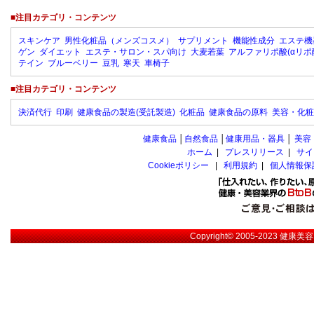
■注目カテゴリ・コンテンツ
スキンケア
男性化粧品（メンズコスメ）
サプリメント
機能性成分
エステ機
ゲン
ダイエット
エステ・サロン・スパ向け
大麦若葉
アルファリポ酸(αリポ
テイン
ブルーベリー
豆乳
寒天
車椅子
■注目カテゴリ・コンテンツ
決済代行
印刷
健康食品の製造(受託製造)
化粧品
健康食品の原料
美容・化粧
健康食品
│
自然食品
│
健康用品・器具
│
美容
ホーム
|
プレスリリース
|
サイ
Cookieポリシー
|
利用規約
|
個人情報保
Copyright© 2005-2023
健康美容