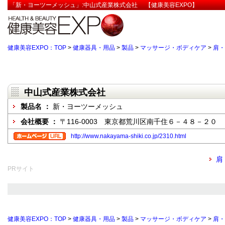
「新・ヨーツーメッシュ」:中山式産業株式会社 【健康美容EXPO】
健康美容EXPO：TOP
>
健康器具・用品
>
製品
>
マッサージ・ボディケア
>
肩・
中山式産業株式会社
製品名 ：
新・ヨーツーメッシュ
会社概要 ：
〒116-0003 東京都荒川区南千住６－４８－２０
http://www.nakayama-shiki.co.jp/2310.html
肩
PRサイト
健康美容EXPO：TOP
>
健康器具・用品
>
製品
>
マッサージ・ボディケア
>
肩・