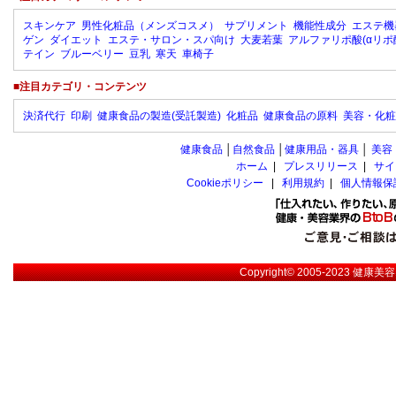
スキンケア
男性化粧品（メンズコスメ）
サプリメント
機能性成分
エステ機
ゲン
ダイエット
エステ・サロン・スパ向け
大麦若葉
アルファリポ酸(αリポ
テイン
ブルーベリー
豆乳
寒天
車椅子
■注目カテゴリ・コンテンツ
決済代行
印刷
健康食品の製造(受託製造)
化粧品
健康食品の原料
美容・化粧
健康食品
│
自然食品
│
健康用品・器具
│
美容
ホーム
|
プレスリリース
|
サイ
Cookieポリシー
|
利用規約
|
個人情報保
Copyright© 2005-2023
健康美容