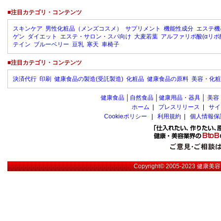
■注目カテゴリ・コンテンツ
スキンケア
男性化粧品（メンズコスメ）
サプリメント
機能性成分
エステ機
ゲン
ダイエット
エステ・サロン・スパ向け
大麦若葉
アルファリポ酸(αリポ
テイン
ブルーベリー
豆乳
寒天
車椅子
■注目カテゴリ・コンテンツ
決済代行
印刷
健康食品の製造(受託製造)
化粧品
健康食品の原料
美容・化粧
健康食品
│
自然食品
│
健康用品・器具
│
美容
ホーム
|
プレスリリース
|
サイ
Cookieポリシー
|
利用規約
|
個人情報保
Copyright© 2005-2023
健康美容