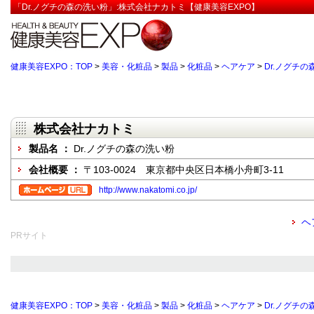
「Dr.ノグチの森の洗い粉」:株式会社ナカトミ【健康美容EXPO】
健康美容EXPO：TOP
>
美容・化粧品
>
製品
>
化粧品
>
ヘアケア
>
Dr.ノグチ
株式会社ナカトミ
製品名 ：
Dr.ノグチの森の洗い粉
会社概要 ：
〒103-0024 東京都中央区日本橋小舟町3-11
http://www.nakatomi.co.jp/
ヘ
PRサイト
健康美容EXPO：TOP
>
美容・化粧品
>
製品
>
化粧品
>
ヘアケア
>
Dr.ノグチ