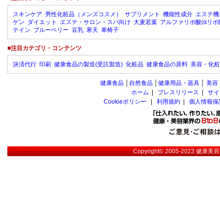
スキンケア
男性化粧品（メンズコスメ）
サプリメント
機能性成分
エステ機
ゲン
ダイエット
エステ・サロン・スパ向け
大麦若葉
アルファリポ酸(αリポ
テイン
ブルーベリー
豆乳
寒天
車椅子
■注目カテゴリ・コンテンツ
決済代行
印刷
健康食品の製造(受託製造)
化粧品
健康食品の原料
美容・化粧
健康食品
│
自然食品
│
健康用品・器具
│
美容
ホーム
|
プレスリリース
|
サイ
Cookieポリシー
|
利用規約
|
個人情報保
Copyright© 2005-2023
健康美容