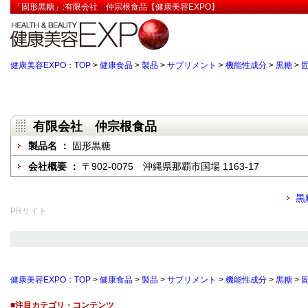
「固形黒糖」:有限会社 仲宗根食品【健康美容EXPO】
健康美容EXPO：TOP
>
健康食品
>
製品
>
サプリメント
>
機能性成分
>
黒糖
>
有限会社 仲宗根食品
製品名 ：
固形黒糖
会社概要 ：
〒902-0075 沖縄県那覇市国場 1163-17
黒
PRサイト
健康美容EXPO：TOP
>
健康食品
>
製品
>
サプリメント
>
機能性成分
>
黒糖
>
■注目カテゴリ・コンテンツ