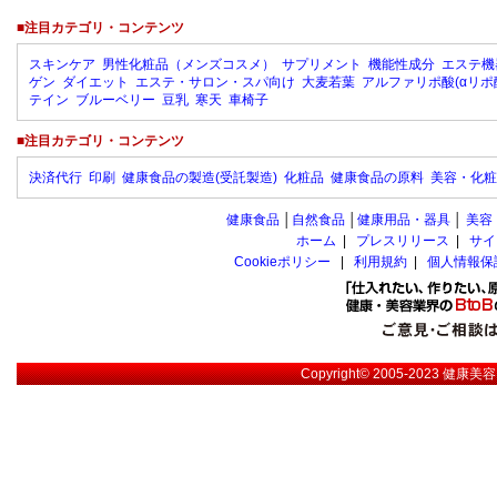
■注目カテゴリ・コンテンツ
スキンケア
男性化粧品（メンズコスメ）
サプリメント
機能性成分
エステ機
ゲン
ダイエット
エステ・サロン・スパ向け
大麦若葉
アルファリポ酸(αリポ
テイン
ブルーベリー
豆乳
寒天
車椅子
■注目カテゴリ・コンテンツ
決済代行
印刷
健康食品の製造(受託製造)
化粧品
健康食品の原料
美容・化粧
健康食品
│
自然食品
│
健康用品・器具
│
美容
ホーム
|
プレスリリース
|
サイ
Cookieポリシー
|
利用規約
|
個人情報保
Copyright© 2005-2023
健康美容