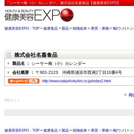
「シーサー梅（小）カレンダー」:株式会社名嘉食品【健康美容EXPO】
健康美容EXPO：TOP
>
健康食品
>
製品
>
植物由来
>
果実・果物
>
梅(ウメ)
>
シ
株式会社名嘉食品
製品名 ：
シーサー梅（小）カレンダー
会社概要 ：
〒901-2123 沖縄県浦添市西洲2丁目10番6号
http://www.nakashokuhin.co.jp/index2.html
梅
PRサイト
健康美容EXPO：TOP
>
健康食品
>
製品
>
植物由来
>
果実・果物
>
梅(ウメ)
>
シ