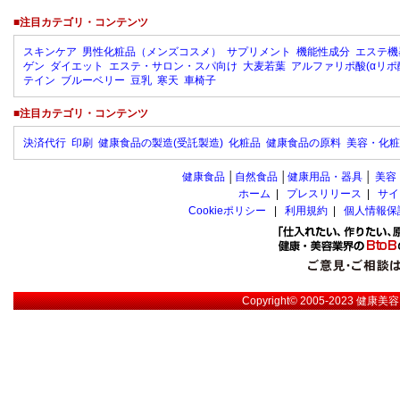
■注目カテゴリ・コンテンツ
スキンケア
男性化粧品（メンズコスメ）
サプリメント
機能性成分
エステ機
ゲン
ダイエット
エステ・サロン・スパ向け
大麦若葉
アルファリポ酸(αリポ
テイン
ブルーベリー
豆乳
寒天
車椅子
■注目カテゴリ・コンテンツ
決済代行
印刷
健康食品の製造(受託製造)
化粧品
健康食品の原料
美容・化粧
健康食品
│
自然食品
│
健康用品・器具
│
美容
ホーム
|
プレスリリース
|
サイ
Cookieポリシー
|
利用規約
|
個人情報保
Copyright© 2005-2023
健康美容