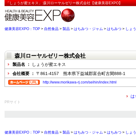
「しょうが蜜エキス」:森川ローヤルゼリー株式会社【健康美容EXPO】
健康美容EXPO：TOP
>
自然食品
>
製品
>
はちみつ・ジャム
>
はちみつ
>
しょ
森川ローヤルゼリー株式会社
製品名 ：
しょうが蜜エキス
会社概要 ：
〒861-4157 熊本県下益城郡富合町古閑888-1
http://www.morikawa-rj.com/seihin/index.html
は
PRサイト
健康美容EXPO：TOP
>
自然食品
>
製品
>
はちみつ・ジャム
>
はちみつ
>
しょ