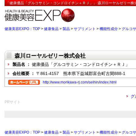
「健康優品「グルコサミン・コンドロイチン＋ＲＪ」」:森川ローヤルゼリー株式
健康美容EXPO：TOP
>
健康食品
>
製品
>
サプリメント
>
機能性成分
>
グルコ
森川ローヤルゼリー株式会社
製品名 ：
健康優品「グルコサミン・コンドロイチン＋ＲＪ」
会社概要 ：
〒861-4157 熊本県下益城郡富合町古閑888-1
http://www.morikawa-rj.com/seihin/index.html
グ
PRサイト
健康美容EXPO：TOP
>
健康食品
>
製品
>
サプリメント
>
機能性成分
>
グルコ