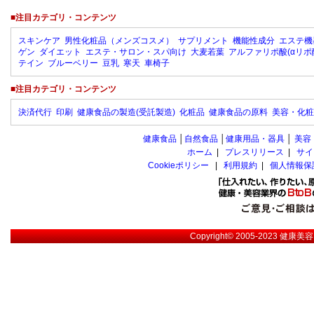
■注目カテゴリ・コンテンツ
スキンケア
男性化粧品（メンズコスメ）
サプリメント
機能性成分
エステ機
ゲン
ダイエット
エステ・サロン・スパ向け
大麦若葉
アルファリポ酸(αリポ
テイン
ブルーベリー
豆乳
寒天
車椅子
■注目カテゴリ・コンテンツ
決済代行
印刷
健康食品の製造(受託製造)
化粧品
健康食品の原料
美容・化粧
健康食品
│
自然食品
│
健康用品・器具
│
美容
ホーム
|
プレスリリース
|
サイ
Cookieポリシー
|
利用規約
|
個人情報保
Copyright© 2005-2023
健康美容