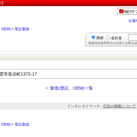
O】
検討中
出展
OEM)
>
受託製造
商材
会社名
健康美容業界最大の企業と企業を結
雲市長浜町1372-17
製造(受託、OEM)一覧
インタレストマッチ -
広告の掲載について
OEM)
>
受託製造