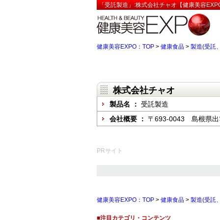
「受託製造」:株式会社チャオ【健康美容EXP
健康美容EXPO：TOP
>
健康食品
>
製造(受託、
株式会社チャオ
製品名 ：
受託製造
会社概要 ：
〒693-0043 島根県出
PRサイト
健康美容EXPO：TOP
>
健康食品
>
製造(受託、
■注目カテゴリ・コンテンツ