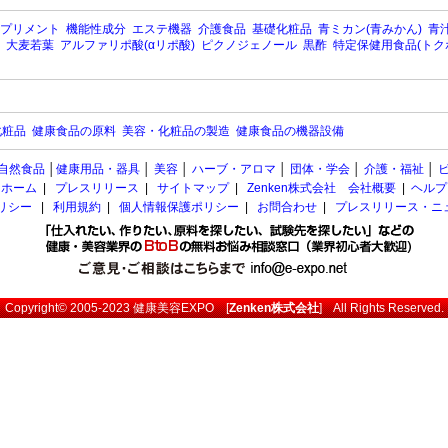
プリメント
機能性成分
エステ機器
介護食品
基礎化粧品
青ミカン(青みかん)
青汁
大麦若葉
アルファリポ酸(αリポ酸)
ピクノジェノール
黒酢
特定保健用食品(トク
化粧品
健康食品の原料
美容・化粧品の製造
健康食品の機器設備
自然食品
│
健康用品・器具
│
美容
│
ハーブ・アロマ
│
団体・学会
│
介護・福祉
│
ホーム
|
プレスリリース
|
サイトマップ
|
Zenken株式会社 会社概要
|
ヘルプ
ポリシー
|
利用規約
|
個人情報保護ポリシー
|
お問合わせ
|
プレスリリース・ニ
Copyright© 2005-2023
健康美容EXPO
[
Zenken株式会社
] All Rights Reserved.