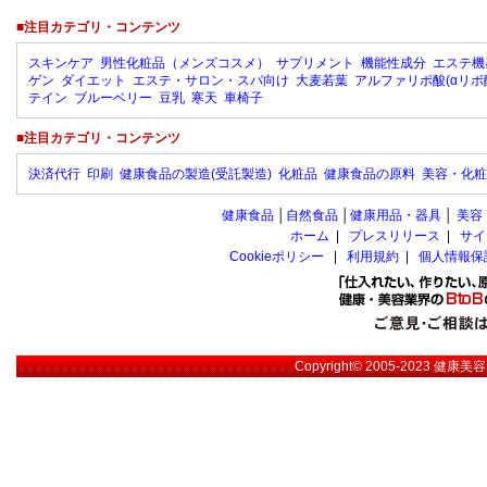
■注目カテゴリ・コンテンツ
スキンケア
男性化粧品（メンズコスメ）
サプリメント
機能性成分
エステ機
ゲン
ダイエット
エステ・サロン・スパ向け
大麦若葉
アルファリポ酸(αリポ
テイン
ブルーベリー
豆乳
寒天
車椅子
■注目カテゴリ・コンテンツ
決済代行
印刷
健康食品の製造(受託製造)
化粧品
健康食品の原料
美容・化粧
健康食品
│
自然食品
│
健康用品・器具
│
美容
ホーム
|
プレスリリース
|
サイ
Cookieポリシー
|
利用規約
|
個人情報保
Copyright© 2005-2023
健康美容