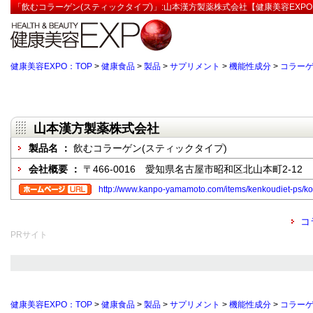
「飲むコラーゲン(スティックタイプ)」:山本漢方製薬株式会社【健康美容EXPO
健康美容EXPO：TOP
>
健康食品
>
製品
>
サプリメント
>
機能性成分
>
コラー
山本漢方製薬株式会社
製品名 ：
飲むコラーゲン(スティックタイプ)
会社概要 ：
〒466-0016 愛知県名古屋市昭和区北山本町2-12
http://www.kanpo-yamamoto.com/items/kenkoudiet-ps/k
コ
PRサイト
健康美容EXPO：TOP
>
健康食品
>
製品
>
サプリメント
>
機能性成分
>
コラー