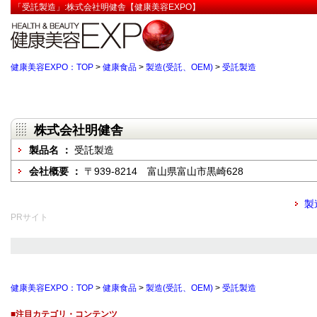
「受託製造」:株式会社明健舎【健康美容EXPO】
健康美容EXPO：TOP
>
健康食品
>
製造(受託、OEM)
>
受託製造
株式会社明健舎
製品名 ：
受託製造
会社概要 ：
〒939-8214 富山県富山市黒崎628
製
PRサイト
健康美容EXPO：TOP
>
健康食品
>
製造(受託、OEM)
>
受託製造
■注目カテゴリ・コンテンツ