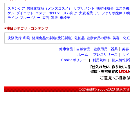
スキンケア
男性化粧品（メンズコスメ）
サプリメント
機能性成分
エステ機
ゲン
ダイエット
エステ・サロン・スパ向け
大麦若葉
アルファリポ酸(αリポ
テイン
ブルーベリー
豆乳
寒天
車椅子
■注目カテゴリ・コンテンツ
決済代行
印刷
健康食品の製造(受託製造)
化粧品
健康食品の原料
美容・化粧
健康食品
│
自然食品
│
健康用品・器具
│
美容
ホーム
|
プレスリリース
|
サイ
Cookieポリシー
|
利用規約
|
個人情報保
Copyright© 2005-2023
健康美容