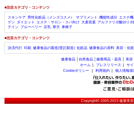
■注目カテゴリ・コンテンツ
スキンケア
男性化粧品（メンズコスメ）
サプリメント
機能性成分
エステ機
ゲン
ダイエット
エステ・サロン・スパ向け
大麦若葉
アルファリポ酸(αリポ
テイン
ブルーベリー
豆乳
寒天
車椅子
■注目カテゴリ・コンテンツ
決済代行
印刷
健康食品の製造(受託製造)
化粧品
健康食品の原料
美容・化粧
健康食品
│
自然食品
│
健康用品・器具
│
美容
ホーム
|
プレスリリース
|
サイ
Cookieポリシー
|
利用規約
|
個人情報保
Copyright© 2005-2023
健康美容