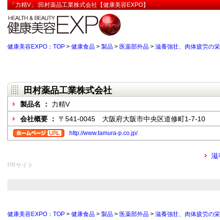
「力精V」:田村薬品工業株式会社【健康美容EXPO】
健康美容EXPO：TOP
>
健康食品
>
製品
>
医薬部外品
>
滋養強壮、肉体疲労の栄
田村薬品工業株式会社
製品名 ：
力精V
会社概要 ：
〒541-0045 大阪府大阪市中央区道修町1-7-10
http://www.tamura-p.co.jp/
滋
PRサイト
健康美容EXPO：TOP
>
健康食品
>
製品
>
医薬部外品
>
滋養強壮、肉体疲労の栄