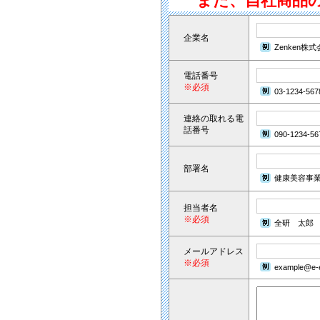
また、自社商品
企業名
Zenken株
電話番号
※必須
03-1234-567
連絡の取れる電
話番号
090-1234-56
部署名
健康美容事
担当者名
※必須
全研 太郎
メールアドレス
※必須
example@e-e