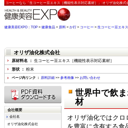
コーヒーなら「生コーヒー豆エキス［機能性表示対応素材］」:オリザ油化株式会
健康美容EXPO：TOP
>
健康食品
>
原料
>
か行
>
コーヒー
>
生コーヒー豆エキ
オリザ油化株式会社
原材料名 ：
生コーヒー豆エキス［機能性表示対応素材］
形状 ：
粉末
ページ内リンク ：
原料詳細
>>
参考画像
>>
お問い合わせ
世界中で飲ま
材
会社概要
オリザ油化ではクロ
会社名
オリザ油化株式会社
を豊富に含有する食