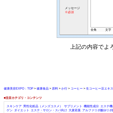
メッセージ
※必須
全角
文字
上記の内容でよ
健康美容EXPO：TOP
>
健康食品
>
原料
>
か行
>
コーヒー
>
生コーヒー豆エキ
■注目カテゴリ・コンテンツ
スキンケア
男性化粧品（メンズコスメ）
サプリメント
機能性成分
エステ機
ゲン
ダイエット
エステ・サロン・スパ向け
大麦若葉
アルファリポ酸(αリポ