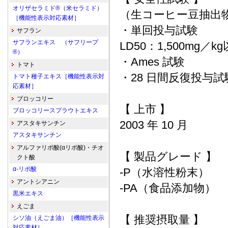
オリザセラミド®（米セラミド）
（生コーヒー豆抽出
［機能性表示対応素材］
・単回投与試験
サフラン
サフランエキス （サフリープ
LD50：1,500mg／k
®）
・Ames 試験
トマト
・28 日間反復投与試
トマト種子エキス［機能性表示対
応素材］
ブロッコリー
【 上市 】
ブロッコリースプラウトエキス
2003 年 10 月
アスタキサンチン
アスタキサンチン
アルファリポ酸(αリポ酸)・チオ
【 製品グレード 】
クト酸
α-リポ酸
-P（水溶性粉末）
アントシアニン
-PA（食品添加物）
黒米エキス
えごま
【 推奨摂取量 】
シソ油（えごま油）［機能性表示
対応素材］