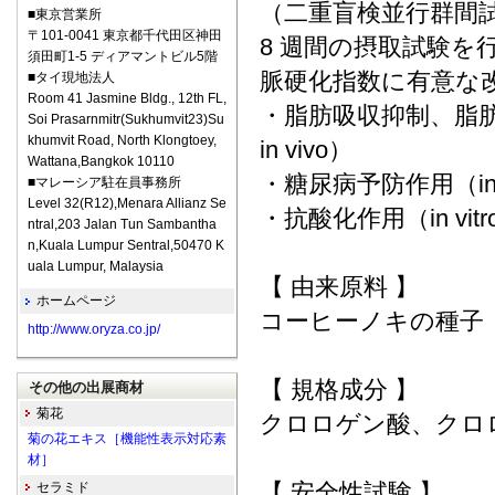
（二重盲検並行群間
■東京営業所
〒101-0041 東京都千代田区神田
8 週間の摂取試験を
須田町1-5 ディアマントビル5階
脈硬化指数に有意な
■タイ現地法人
Room 41 Jasmine Bldg., 12th FL,
・脂肪吸収抑制、脂肪蓄
Soi Prasarnmitr(Sukhumvit23)Su
khumvit Road, North Klongtoey,
in vivo）
Wattana,Bangkok 10110
・糖尿病予防作用（in v
■マレーシア駐在員事務所
Level 32(R12),Menara Allianz Se
・抗酸化作用（in vitr
ntral,203 Jalan Tun Sambantha
n,Kuala Lumpur Sentral,50470 K
uala Lumpur, Malaysia
【 由来原料 】
ホームページ
コーヒーノキの種子
http://www.oryza.co.jp/
【 規格成分 】
その他の出展商材
菊花
クロロゲン酸、クロ
菊の花エキス［機能性表示対応素
材］
【 安全性試験 】
セラミド