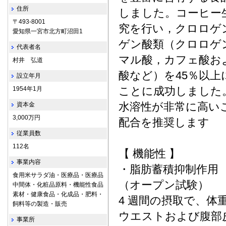
住所
しました。コーヒー
〒493-8001
究を行い，クロロゲ
愛知県一宮市北方町沼田1
ゲン酸類（クロロゲ
代表者名
マル酸，カフェ酸お
村井 弘道
酸など）を45％以
設立年月
ことに成功しました
1954年1月
水溶性が非常に高い
資本金
3,000万円
配合を推奨します
従業員数
112名
【 機能性 】
事業内容
・脂肪蓄積抑制作用
食用米サラダ油・医療品・医療品
（オープン試験）
中間体・化粧品原料・機能性食品
素材・健康食品・化成品・肥料・
4 週間の摂取で、
飼料等の製造・販売
ウエストおよび腹部
事業所