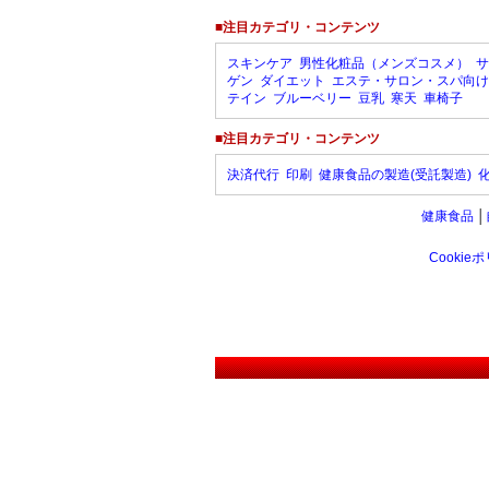
■注目カテゴリ・コンテンツ
スキンケア
男性化粧品（メンズコスメ）
サ
ゲン
ダイエット
エステ・サロン・スパ向け
テイン
ブルーベリー
豆乳
寒天
車椅子
■注目カテゴリ・コンテンツ
決済代行
印刷
健康食品の製造(受託製造)
健康食品
│
Cookie