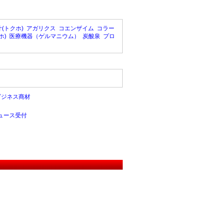
(トクホ)
アガリクス
コエンザイム
コラー
ホ)
医療機器（ゲルマニウム）
炭酸泉
プロ
ビジネス商材
ュース受付