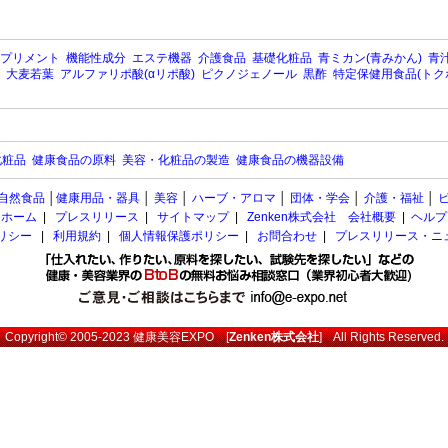
プリメント
機能性成分
エステ機器
介護食品
基礎化粧品
青ミカン(青みかん)
青汁
大麦若葉
アルファリポ酸(αリポ酸)
ピクノジェノール
黒酢
特定保健用食品(トク
化粧品
健康食品の原料
美容・化粧品の製造
健康食品の機器設備
自然食品
│
健康用品・器具
│
美容
│
ハーブ・アロマ
│
団体・学会
│
介護・福祉
│
ホーム
|
プレスリリース
|
サイトマップ
|
Zenken株式会社 会社概要
|
ヘルプ
ポリシー
|
利用規約
|
個人情報保護ポリシー
|
お問合わせ
|
プレスリリース・ニ
Copyright© 2005-2023
健康美容EXPO
[
Zenken株式会社
] All Rights Reserved.