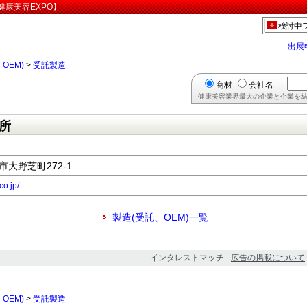
康美容EXPO】
検討中
出展
OEM)
>
受託製造
商材
会社名
健康美容業界最大の企業と企業を結
所
市大野芝町272-1
co.jp/
製造(受託、OEM)一覧
インタレストマッチ -
広告の掲載について
OEM)
>
受託製造