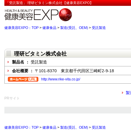
「受託製造」:理研ビタミン株式会社【健康美容EXPO】
健康美容EXPO：TOP
>
健康食品
>
製造(受託、OEM)
>
受託製造
理研ビタミン株式会社
製品名 ：
受託製造
会社概要 ：
〒101-8370 東京都千代田区三崎町2-9-18
http://www.rike-vita.co.jp/
製
PRサイト
健康美容EXPO：TOP
>
健康食品
>
製造(受託、OEM)
>
受託製造