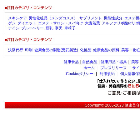
■注目カテゴリ・コンテンツ
スキンケア
男性化粧品（メンズコスメ）
サプリメント
機能性成分
エステ機
ゲン
ダイエット
エステ・サロン・スパ向け
大麦若葉
アルファリポ酸(αリポ
テイン
ブルーベリー
豆乳
寒天
車椅子
■注目カテゴリ・コンテンツ
決済代行
印刷
健康食品の製造(受託製造)
化粧品
健康食品の原料
美容・化粧
健康食品
│
自然食品
│
健康用品・器具
│
美容
ホーム
|
プレスリリース
|
サイ
Cookieポリシー
|
利用規約
|
個人情報保
Copyright© 2005-2023
健康美容