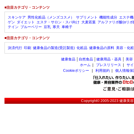
■注目カテゴリ・コンテンツ
スキンケア
男性化粧品（メンズコスメ）
サプリメント
機能性成分
エステ機
ゲン
ダイエット
エステ・サロン・スパ向け
大麦若葉
アルファリポ酸(αリポ
テイン
ブルーベリー
豆乳
寒天
車椅子
■注目カテゴリ・コンテンツ
決済代行
印刷
健康食品の製造(受託製造)
化粧品
健康食品の原料
美容・化粧
健康食品
│
自然食品
│
健康用品・器具
│
美容
ホーム
|
プレスリリース
|
サイ
Cookieポリシー
|
利用規約
|
個人情報保
Copyright© 2005-2023
健康美容