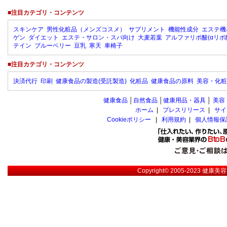
■注目カテゴリ・コンテンツ
スキンケア
男性化粧品（メンズコスメ）
サプリメント
機能性成分
エステ機
ゲン
ダイエット
エステ・サロン・スパ向け
大麦若葉
アルファリポ酸(αリポ
テイン
ブルーベリー
豆乳
寒天
車椅子
■注目カテゴリ・コンテンツ
決済代行
印刷
健康食品の製造(受託製造)
化粧品
健康食品の原料
美容・化粧
健康食品
│
自然食品
│
健康用品・器具
│
美容
ホーム
|
プレスリリース
|
サイ
Cookieポリシー
|
利用規約
|
個人情報保
Copyright© 2005-2023
健康美容