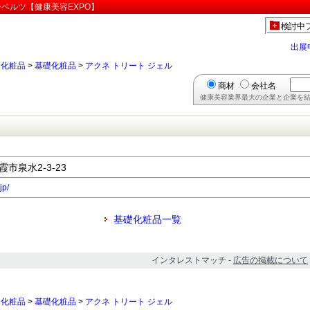
ーベルツ【健康美容EXPO】
検討中
出展
>
化粧品
>
基礎化粧品
>
アクネ トリート ジェル
商材
会社名
健康美容業界最大の企業と企業を結
霞市泉水2-3-23
jp/
基礎化粧品一覧
インタレストマッチ -
広告の掲載について
>
化粧品
>
基礎化粧品
>
アクネ トリート ジェル