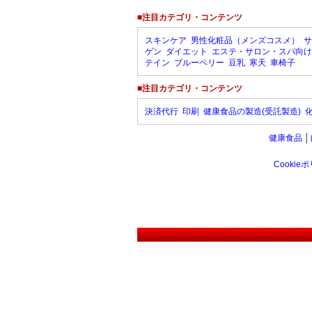
■注目カテゴリ・コンテンツ
スキンケア
男性化粧品（メンズコスメ）
サ
ゲン
ダイエット
エステ・サロン・スパ向け
テイン
ブルーベリー
豆乳
寒天
車椅子
■注目カテゴリ・コンテンツ
決済代行
印刷
健康食品の製造(受託製造)
健康食品
│
Cookie