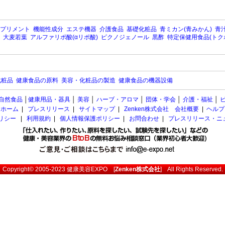
プリメント
機能性成分
エステ機器
介護食品
基礎化粧品
青ミカン(青みかん)
青汁
大麦若葉
アルファリポ酸(αリポ酸)
ピクノジェノール
黒酢
特定保健用食品(トク
化粧品
健康食品の原料
美容・化粧品の製造
健康食品の機器設備
自然食品
│
健康用品・器具
│
美容
│
ハーブ・アロマ
│
団体・学会
│
介護・福祉
│
ホーム
|
プレスリリース
|
サイトマップ
|
Zenken株式会社 会社概要
|
ヘルプ
ポリシー
|
利用規約
|
個人情報保護ポリシー
|
お問合わせ
|
プレスリリース・ニ
Copyright© 2005-2023
健康美容EXPO
[
Zenken株式会社
] All Rights Reserved.