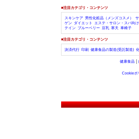
■注目カテゴリ・コンテンツ
スキンケア
男性化粧品（メンズコスメ）
サ
ゲン
ダイエット
エステ・サロン・スパ向け
テイン
ブルーベリー
豆乳
寒天
車椅子
■注目カテゴリ・コンテンツ
決済代行
印刷
健康食品の製造(受託製造)
健康食品
│
Cookie