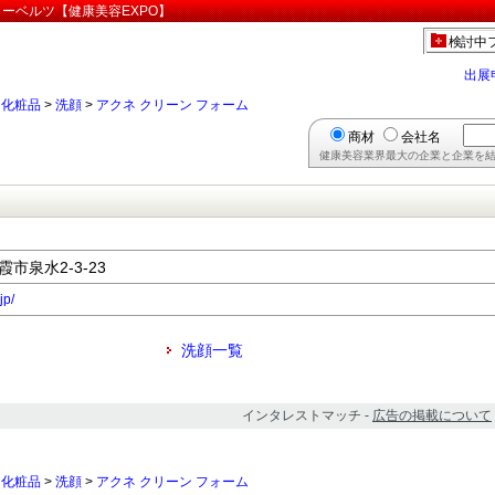
ターベルツ【健康美容EXPO】
検討中
出展
>
化粧品
>
洗顔
>
アクネ クリーン フォーム
商材
会社名
健康美容業界最大の企業と企業を結
ム
霞市泉水2-3-23
jp/
洗顔一覧
インタレストマッチ -
広告の掲載について
>
化粧品
>
洗顔
>
アクネ クリーン フォーム