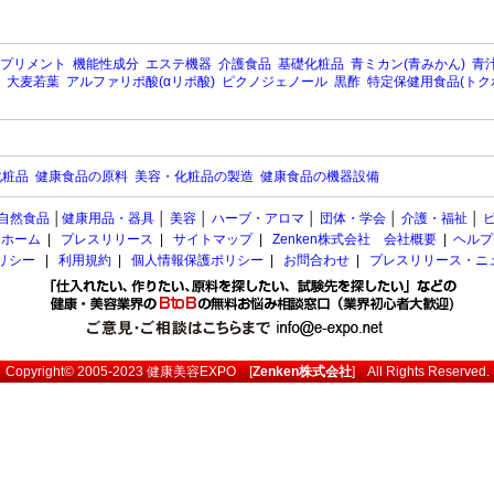
プリメント
機能性成分
エステ機器
介護食品
基礎化粧品
青ミカン(青みかん)
青汁
大麦若葉
アルファリポ酸(αリポ酸)
ピクノジェノール
黒酢
特定保健用食品(トク
化粧品
健康食品の原料
美容・化粧品の製造
健康食品の機器設備
自然食品
│
健康用品・器具
│
美容
│
ハーブ・アロマ
│
団体・学会
│
介護・福祉
│
ホーム
|
プレスリリース
|
サイトマップ
|
Zenken株式会社 会社概要
|
ヘルプ
ポリシー
|
利用規約
|
個人情報保護ポリシー
|
お問合わせ
|
プレスリリース・ニ
Copyright© 2005-2023
健康美容EXPO
[
Zenken株式会社
] All Rights Reserved.