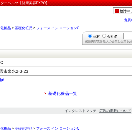
クターベルツ【健康美容EXPO】
検討中
出展
>
化粧品
>
基礎化粧品
>
フォース イン ローションC
商材
会社名
健康美容業界最大の企業と企業を結
C
霞市泉水2-3-23
jp/
基礎化粧品一覧
インタレストマッチ -
広告の掲載について
>
化粧品
>
基礎化粧品
>
フォース イン ローションC