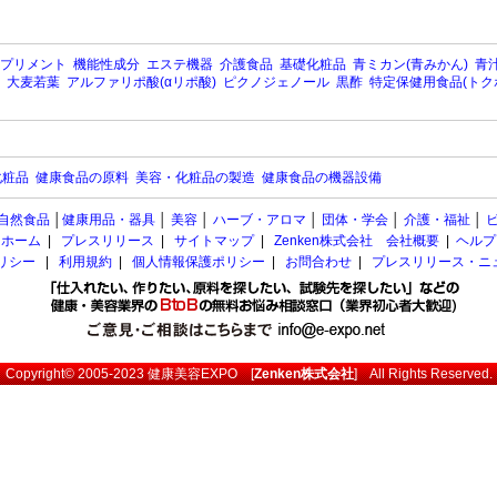
プリメント
機能性成分
エステ機器
介護食品
基礎化粧品
青ミカン(青みかん)
青汁
大麦若葉
アルファリポ酸(αリポ酸)
ピクノジェノール
黒酢
特定保健用食品(トク
化粧品
健康食品の原料
美容・化粧品の製造
健康食品の機器設備
自然食品
│
健康用品・器具
│
美容
│
ハーブ・アロマ
│
団体・学会
│
介護・福祉
│
ホーム
|
プレスリリース
|
サイトマップ
|
Zenken株式会社 会社概要
|
ヘルプ
ポリシー
|
利用規約
|
個人情報保護ポリシー
|
お問合わせ
|
プレスリリース・ニ
Copyright© 2005-2023
健康美容EXPO
[
Zenken株式会社
] All Rights Reserved.