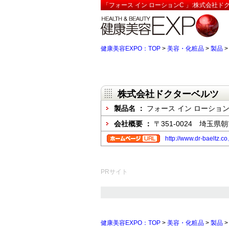
「フォース イン ローションC 」:株式会社ド
健康美容EXPO：TOP
>
美容・化粧品
>
製品
株式会社ドクターベルツ
製品名 ：
フォース イン ローション
会社概要 ：
〒351-0024 埼玉県朝
http://www.dr-baeltz.co.
PRサイト
健康美容EXPO：TOP
>
美容・化粧品
>
製品