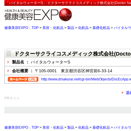
「バイタルウォーターS」:ドクターサクライコスメディック株式会社(Doctor Sakurai 
健康美容EXPO：TOP
>
美容・化粧品
>
製品
>
化粧品
>
基礎化粧品
>
バイタルウ
ドクターサクライコスメディック株式会社(Doctor Sakur
製品名 ：
バイタルウォーターS
会社概要 ：
〒105-0001 東京都渋谷区神宮前6-33-14
http://www.drsakurai.net/cgi-bin/WebObjects/DscEcApp
基
PRサイト
健康美容EXPO：TOP
>
美容・化粧品
>
製品
>
化粧品
>
基礎化粧品
>
バイタルウ