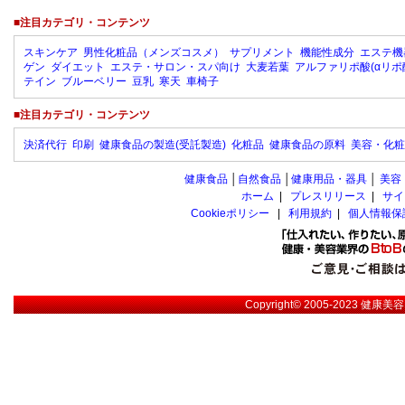
■注目カテゴリ・コンテンツ
スキンケア
男性化粧品（メンズコスメ）
サプリメント
機能性成分
エステ機
ゲン
ダイエット
エステ・サロン・スパ向け
大麦若葉
アルファリポ酸(αリポ
テイン
ブルーベリー
豆乳
寒天
車椅子
■注目カテゴリ・コンテンツ
決済代行
印刷
健康食品の製造(受託製造)
化粧品
健康食品の原料
美容・化粧
健康食品
│
自然食品
│
健康用品・器具
│
美容
ホーム
|
プレスリリース
|
サイ
Cookieポリシー
|
利用規約
|
個人情報保
Copyright© 2005-2023
健康美容