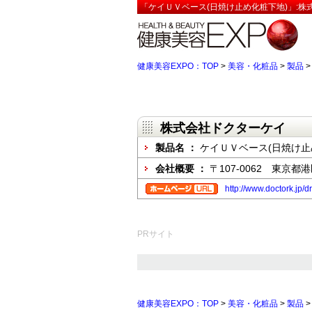
「ケイＵＶベース(日焼け止め化粧下地)」:株
健康美容EXPO：TOP
>
美容・化粧品
>
製品
株式会社ドクターケイ
製品名 ：
ケイＵＶベース(日焼け止
会社概要 ：
〒107-0062 東京都
http://www.doctork.jp/
PRサイト
健康美容EXPO：TOP
>
美容・化粧品
>
製品