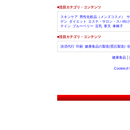
■注目カテゴリ・コンテンツ
スキンケア
男性化粧品（メンズコスメ）
サ
ゲン
ダイエット
エステ・サロン・スパ向け
テイン
ブルーベリー
豆乳
寒天
車椅子
■注目カテゴリ・コンテンツ
決済代行
印刷
健康食品の製造(受託製造)
健康食品
│
Cookie