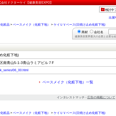
式会社ドクターケイ【健康美容EXPO】
検討中
出展
>
化粧品
>
ベースメイク（化粧下地）
>
ケイＵＶベース(日焼け止め化粧下地)
商材
会社名
健康美容業界最大の企業と企業を結
め化粧下地)
港区南青山5-1-3青山ラミアビル７F
drk_series/06_00.html
ベースメイク（化粧下地）一覧
インタレストマッチ -
広告の掲載について
>
化粧品
>
ベースメイク（化粧下地）
>
ケイＵＶベース(日焼け止め化粧下地)