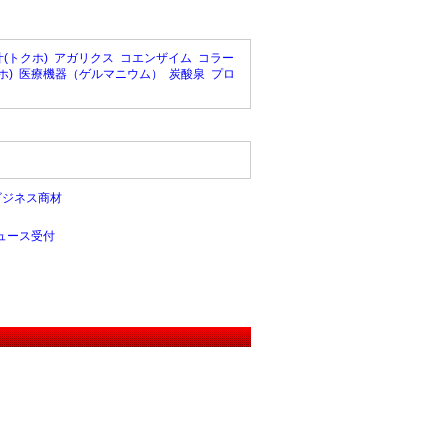
(トクホ)
アガリクス
コエンザイム
コラー
ホ)
医療機器（ゲルマニウム）
炭酸泉
プロ
ビジネス商材
ュース受付