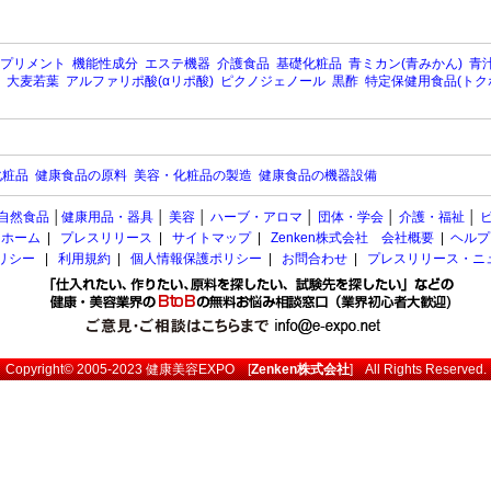
プリメント
機能性成分
エステ機器
介護食品
基礎化粧品
青ミカン(青みかん)
青汁
大麦若葉
アルファリポ酸(αリポ酸)
ピクノジェノール
黒酢
特定保健用食品(トク
化粧品
健康食品の原料
美容・化粧品の製造
健康食品の機器設備
自然食品
│
健康用品・器具
│
美容
│
ハーブ・アロマ
│
団体・学会
│
介護・福祉
│
ホーム
|
プレスリリース
|
サイトマップ
|
Zenken株式会社 会社概要
|
ヘルプ
ポリシー
|
利用規約
|
個人情報保護ポリシー
|
お問合わせ
|
プレスリリース・ニ
Copyright© 2005-2023
健康美容EXPO
[
Zenken株式会社
] All Rights Reserved.