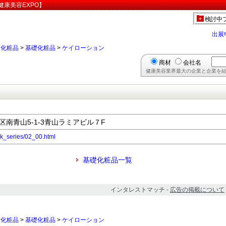
康美容EXPO】
検討中
出展
>
化粧品
>
基礎化粧品
>
ケイローション
商材
会社名
健康美容業界最大の企業と企業を結
港区南青山5-1-3青山ラミアビル７F
drk_series/02_00.html
基礎化粧品一覧
インタレストマッチ -
広告の掲載について
>
化粧品
>
基礎化粧品
>
ケイローション