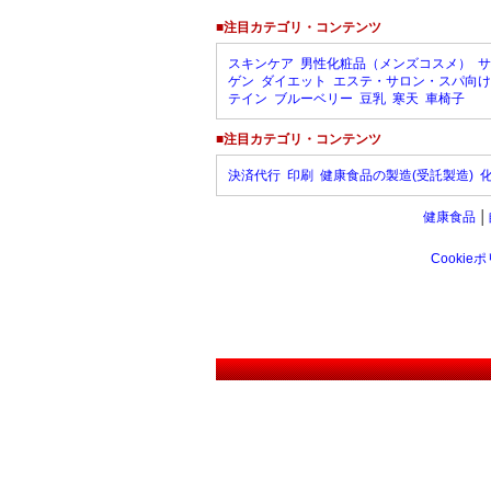
■注目カテゴリ・コンテンツ
スキンケア
男性化粧品（メンズコスメ）
サ
ゲン
ダイエット
エステ・サロン・スパ向け
テイン
ブルーベリー
豆乳
寒天
車椅子
■注目カテゴリ・コンテンツ
決済代行
印刷
健康食品の製造(受託製造)
健康食品
│
Cookie