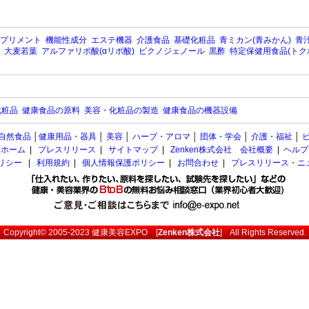
プリメント
機能性成分
エステ機器
介護食品
基礎化粧品
青ミカン(青みかん)
青汁
大麦若葉
アルファリポ酸(αリポ酸)
ピクノジェノール
黒酢
特定保健用食品(トク
化粧品
健康食品の原料
美容・化粧品の製造
健康食品の機器設備
自然食品
│
健康用品・器具
│
美容
│
ハーブ・アロマ
│
団体・学会
│
介護・福祉
│
ホーム
|
プレスリリース
|
サイトマップ
|
Zenken株式会社 会社概要
|
ヘルプ
ポリシー
|
利用規約
|
個人情報保護ポリシー
|
お問合わせ
|
プレスリリース・ニ
Copyright© 2005-2023
健康美容EXPO
[
Zenken株式会社
] All Rights Reserved.