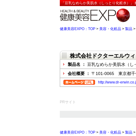
「豆乳なめらか美肌水（しっとり化粧水）」:
健康美容EXPO：TOP
>
美容・化粧品
>
製品
株式会社ドクターエルウィ
製品名 ：
豆乳なめらか美肌水（し
会社概要 ：
〒101-0065 東京都
http://www.dr-erwin.co.j
PRサイト
健康美容EXPO：TOP
>
美容・化粧品
>
製品