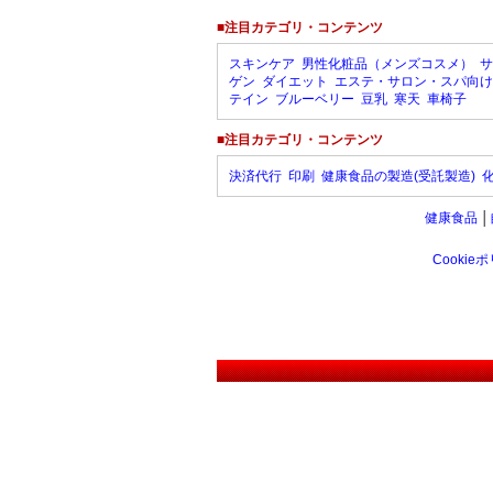
■注目カテゴリ・コンテンツ
スキンケア
男性化粧品（メンズコスメ）
サ
ゲン
ダイエット
エステ・サロン・スパ向け
テイン
ブルーベリー
豆乳
寒天
車椅子
■注目カテゴリ・コンテンツ
決済代行
印刷
健康食品の製造(受託製造)
健康食品
│
Cookie