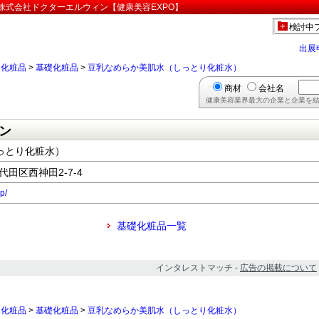
株式会社ドクターエルウィン【健康美容EXPO】
検討中
出展
>
化粧品
>
基礎化粧品
>
豆乳なめらか美肌水（しっとり化粧水）
商材
会社名
健康美容業界最大の企業と企業を結
ン
っとり化粧水）
千代田区西神田2-7-4
p/
基礎化粧品一覧
インタレストマッチ -
広告の掲載について
>
化粧品
>
基礎化粧品
>
豆乳なめらか美肌水（しっとり化粧水）