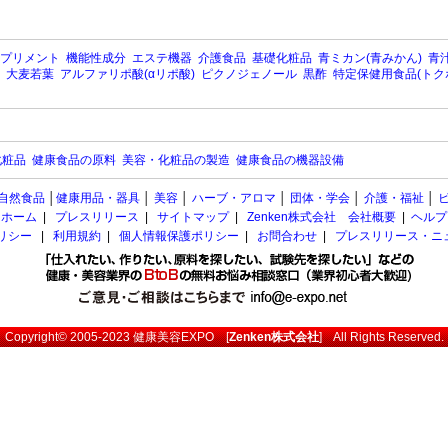
プリメント
機能性成分
エステ機器
介護食品
基礎化粧品
青ミカン(青みかん)
青汁
大麦若葉
アルファリポ酸(αリポ酸)
ピクノジェノール
黒酢
特定保健用食品(トク
化粧品
健康食品の原料
美容・化粧品の製造
健康食品の機器設備
自然食品
│
健康用品・器具
│
美容
│
ハーブ・アロマ
│
団体・学会
│
介護・福祉
│
ホーム
|
プレスリリース
|
サイトマップ
|
Zenken株式会社 会社概要
|
ヘルプ
ポリシー
|
利用規約
|
個人情報保護ポリシー
|
お問合わせ
|
プレスリリース・ニ
Copyright© 2005-2023
健康美容EXPO
[
Zenken株式会社
] All Rights Reserved.