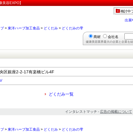
美容EXPO】
検討中
出展
ーブ
>
東洋ハーブ加工食品
>
どくだみ
>
どくだみの雫
商材
会社名
健康美容業界最大の企業と企業を結
中央区銀座2-2-17有楽橋ビル4F
p/
どくだみ一覧
インタレストマッチ -
広告の掲載について
ーブ
>
東洋ハーブ加工食品
>
どくだみ
>
どくだみの雫