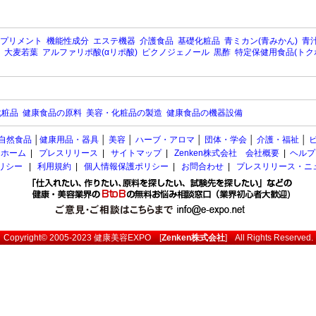
プリメント
機能性成分
エステ機器
介護食品
基礎化粧品
青ミカン(青みかん)
青汁
大麦若葉
アルファリポ酸(αリポ酸)
ピクノジェノール
黒酢
特定保健用食品(トク
化粧品
健康食品の原料
美容・化粧品の製造
健康食品の機器設備
自然食品
│
健康用品・器具
│
美容
│
ハーブ・アロマ
│
団体・学会
│
介護・福祉
│
ホーム
|
プレスリリース
|
サイトマップ
|
Zenken株式会社 会社概要
|
ヘルプ
ポリシー
|
利用規約
|
個人情報保護ポリシー
|
お問合わせ
|
プレスリリース・ニ
Copyright© 2005-2023
健康美容EXPO
[
Zenken株式会社
] All Rights Reserved.