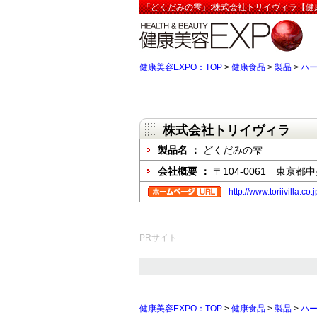
「どくだみの雫」:株式会社トリイヴィラ【健康
健康美容EXPO：TOP
>
健康食品
>
製品
>
ハ
株式会社トリイヴィラ
製品名 ：
どくだみの雫
会社概要 ：
〒104-0061 東京都
http://www.toriivilla.co.j
PRサイト
健康美容EXPO：TOP
>
健康食品
>
製品
>
ハ