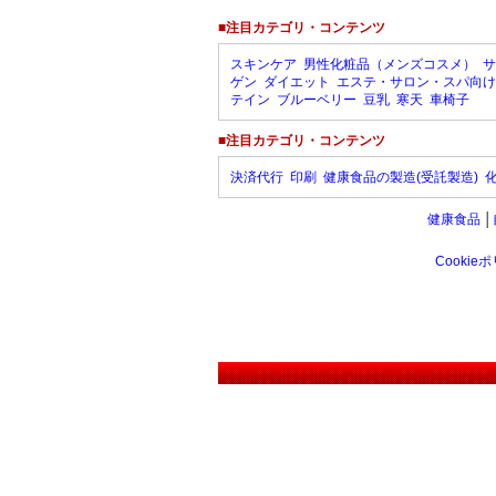
■注目カテゴリ・コンテンツ
スキンケア
男性化粧品（メンズコスメ）
サ
ゲン
ダイエット
エステ・サロン・スパ向け
テイン
ブルーベリー
豆乳
寒天
車椅子
■注目カテゴリ・コンテンツ
決済代行
印刷
健康食品の製造(受託製造)
健康食品
│
Cookie