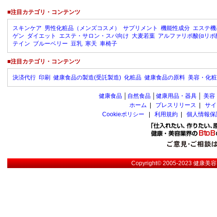
■注目カテゴリ・コンテンツ
スキンケア
男性化粧品（メンズコスメ）
サプリメント
機能性成分
エステ機
ゲン
ダイエット
エステ・サロン・スパ向け
大麦若葉
アルファリポ酸(αリポ
テイン
ブルーベリー
豆乳
寒天
車椅子
■注目カテゴリ・コンテンツ
決済代行
印刷
健康食品の製造(受託製造)
化粧品
健康食品の原料
美容・化粧
健康食品
│
自然食品
│
健康用品・器具
│
美容
ホーム
|
プレスリリース
|
サイ
Cookieポリシー
|
利用規約
|
個人情報保
Copyright© 2005-2023
健康美容