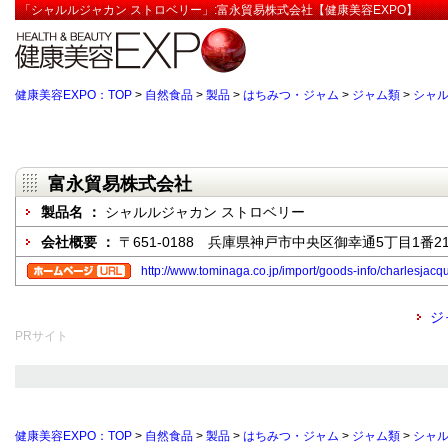
「シャルルジャカン ストロベリー」:富永貿易株式会社【健康美容EXPO】
健康美容EXPO：TOP
>
自然食品
>
製品
>
はちみつ・ジャム
>
ジャム類
>
シャル
富永貿易株式会社
製品名 ：
シャルルジャカン ストロベリー
会社概要 ：
〒651-0188 兵庫県神戸市中央区御幸通5丁目1番2
http://www.tominaga.co.jp/import/goods-info/charlesjacqu
ジ
PRサイト
健康美容EXPO：TOP
>
自然食品
>
製品
>
はちみつ・ジャム
>
ジャム類
>
シャル