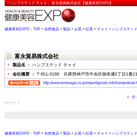
「ハンプステッド チャイ」:富永貿易株式会社【健康美容EXPO】
健康美容EXPO：TOP
>
自然食品
>
製品
>
お茶
>
紅茶
>
チャイ
>
ハンプステッド
富永貿易株式会社
製品名 ：
ハンプステッド チャイ
会社概要 ：
〒651-0188 兵庫県神戸市中央区御幸通5丁目1番2
http://www.tominaga.co.jp/import/goods-info/hampstead.
チ
PRサイト
健康美容EXPO：TOP
>
自然食品
>
製品
>
お茶
>
紅茶
>
チャイ
>
ハンプステッド