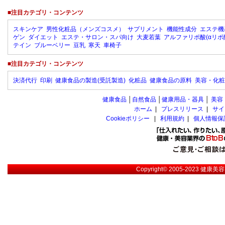
■注目カテゴリ・コンテンツ
スキンケア
男性化粧品（メンズコスメ）
サプリメント
機能性成分
エステ機
ゲン
ダイエット
エステ・サロン・スパ向け
大麦若葉
アルファリポ酸(αリポ
テイン
ブルーベリー
豆乳
寒天
車椅子
■注目カテゴリ・コンテンツ
決済代行
印刷
健康食品の製造(受託製造)
化粧品
健康食品の原料
美容・化粧
健康食品
│
自然食品
│
健康用品・器具
│
美容
ホーム
|
プレスリリース
|
サイ
Cookieポリシー
|
利用規約
|
個人情報保
Copyright© 2005-2023
健康美容