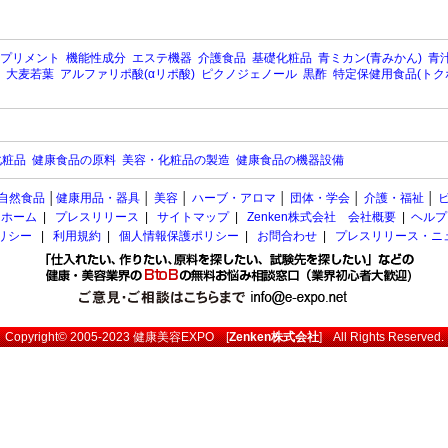
プリメント
機能性成分
エステ機器
介護食品
基礎化粧品
青ミカン(青みかん)
青汁
大麦若葉
アルファリポ酸(αリポ酸)
ピクノジェノール
黒酢
特定保健用食品(トク
化粧品
健康食品の原料
美容・化粧品の製造
健康食品の機器設備
自然食品
│
健康用品・器具
│
美容
│
ハーブ・アロマ
│
団体・学会
│
介護・福祉
│
ホーム
|
プレスリリース
|
サイトマップ
|
Zenken株式会社 会社概要
|
ヘルプ
ポリシー
|
利用規約
|
個人情報保護ポリシー
|
お問合わせ
|
プレスリリース・ニ
Copyright© 2005-2023
健康美容EXPO
[
Zenken株式会社
] All Rights Reserved.