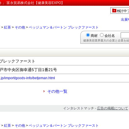
」:富永貿易株式会社【健康美容EXPO】
検討中
出展
茶
>
紅茶
>
その他
>
ベッジュマン＆バートン ブレックファースト
商材
会社名
健康美容業界最大の企業と企業を結
 ブレックファースト
県神戸市中央区御幸通5丁目1番21号
.jp/import/goods-info/betjeman.html
その他一覧
インタレストマッチ -
広告の掲載について
茶
>
紅茶
>
その他
>
ベッジュマン＆バートン ブレックファースト