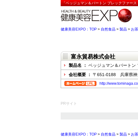
「ベッジュマン＆バートン ブレックファースト
健康美容EXPO：TOP
>
自然食品
>
製品
>
お
富永貿易株式会社
製品名 ：
ベッジュマン＆バートン
会社概要 ：
〒651-0188 兵庫
http://www.tominaga.co
PRサイト
健康美容EXPO：TOP
>
自然食品
>
製品
>
お