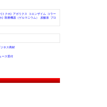
(トクホ)
アガリクス
コエンザイム
コラー
ホ)
医療機器（ゲルマニウム）
炭酸泉
プロ
ビジネス商材
ュース受付