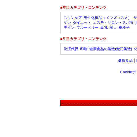
■注目カテゴリ・コンテンツ
スキンケア
男性化粧品（メンズコスメ）
サ
ゲン
ダイエット
エステ・サロン・スパ向け
テイン
ブルーベリー
豆乳
寒天
車椅子
■注目カテゴリ・コンテンツ
決済代行
印刷
健康食品の製造(受託製造)
健康食品
│
Cookie