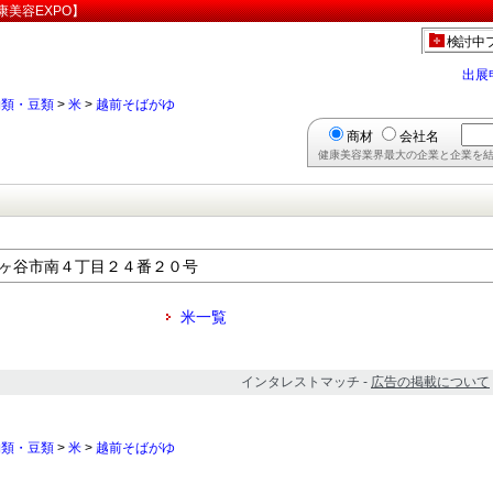
美容EXPO】
検討中
出展
物類・豆類
>
米
>
越前そばがゆ
商材
会社名
健康美容業界最大の企業と企業を結
県鳩ヶ谷市南４丁目２４番２０号
米一覧
インタレストマッチ -
広告の掲載について
物類・豆類
>
米
>
越前そばがゆ