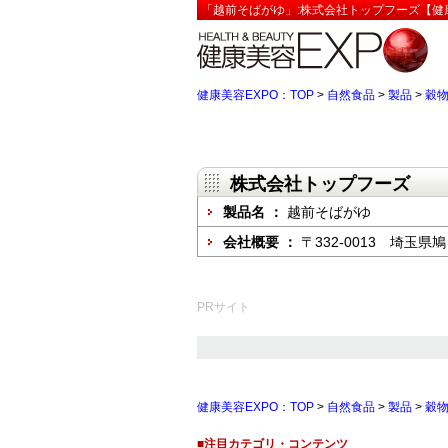
「越前そばがゆ」:株式会社トップフーズ【健康
健康美容EXPO：TOP
>
自然食品
>
製品
>
穀
株式会社トップフーズ
製品名 ：
越前そばがゆ
会社概要 ：
〒332-0013 埼玉
PRサイト
健康美容EXPO：TOP
>
自然食品
>
製品
>
穀
■注目カテゴリ・コンテンツ