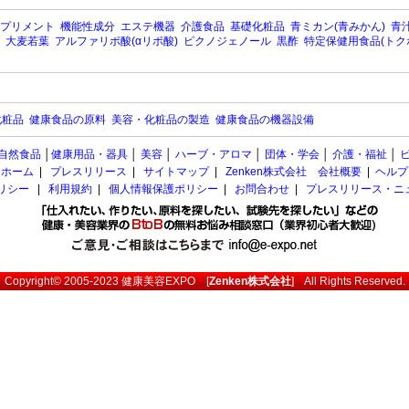
プリメント
機能性成分
エステ機器
介護食品
基礎化粧品
青ミカン(青みかん)
青汁
大麦若葉
アルファリポ酸(αリポ酸)
ピクノジェノール
黒酢
特定保健用食品(トク
化粧品
健康食品の原料
美容・化粧品の製造
健康食品の機器設備
自然食品
│
健康用品・器具
│
美容
│
ハーブ・アロマ
│
団体・学会
│
介護・福祉
│
ホーム
|
プレスリリース
|
サイトマップ
|
Zenken株式会社 会社概要
|
ヘルプ
ポリシー
|
利用規約
|
個人情報保護ポリシー
|
お問合わせ
|
プレスリリース・ニ
Copyright© 2005-2023
健康美容EXPO
[
Zenken株式会社
] All Rights Reserved.