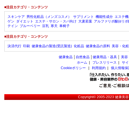
■注目カテゴリ・コンテンツ
スキンケア
男性化粧品（メンズコスメ）
サプリメント
機能性成分
エステ機
ゲン
ダイエット
エステ・サロン・スパ向け
大麦若葉
アルファリポ酸(αリポ
テイン
ブルーベリー
豆乳
寒天
車椅子
■注目カテゴリ・コンテンツ
決済代行
印刷
健康食品の製造(受託製造)
化粧品
健康食品の原料
美容・化粧
健康食品
│
自然食品
│
健康用品・器具
│
美容
ホーム
|
プレスリリース
|
サイ
Cookieポリシー
|
利用規約
|
個人情報保
Copyright© 2005-2023
健康美容