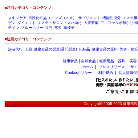
■注目カテゴリ・コンテンツ
スキンケア
男性化粧品（メンズコスメ）
サプリメント
機能性成分
エステ機
ゲン
ダイエット
エステ・サロン・スパ向け
大麦若葉
アルファリポ酸(αリポ
テイン
ブルーベリー
豆乳
寒天
車椅子
■注目カテゴリ・コンテンツ
決済代行
印刷
健康食品の製造(受託製造)
化粧品
健康食品の原料
美容・化粧
健康食品
│
自然食品
│
健康用品・器具
│
美容
ホーム
|
プレスリリース
|
サイ
Cookieポリシー
|
利用規約
|
個人情報保
Copyright© 2005-2023
健康美容