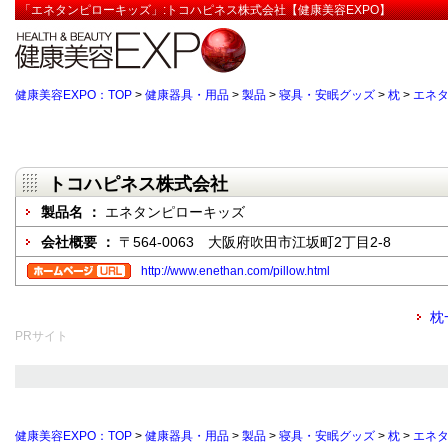
「エネタンピローキッズ」:トコハピネス株式会社【健康美容EXPO】
健康美容EXPO：TOP
>
健康器具・用品
>
製品
>
寝具・安眠グッズ
>
枕
>
エネ
トコハピネス株式会社
製品名 ：
エネタンピローキッズ
会社概要 ：
〒564-0063 大阪府吹田市江坂町2丁目2-8
http://www.enethan.com/pillow.html
枕
PRサイト
健康美容EXPO：TOP
>
健康器具・用品
>
製品
>
寝具・安眠グッズ
>
枕
>
エネ