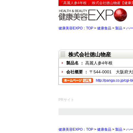
「高麗人参4年根 」:株式会社徳山物産【健康美
健康美容EXPO：TOP
>
健康食品
>
製品
>
ハ
株式会社徳山物産
製品名 ：
高麗人参4年根
会社概要 ：
〒544-0001 大阪府
http://panga.co.jp/cgi
PRサイト
健康美容EXPO：TOP
>
健康食品
>
製品
>
ハ