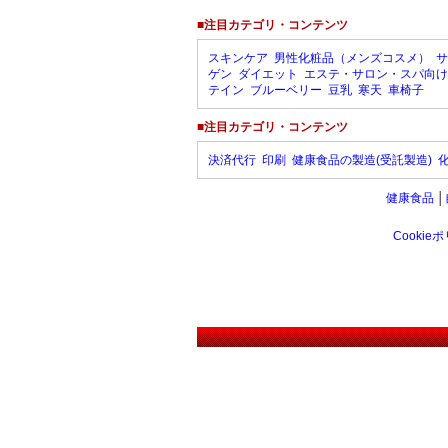
■注目カテゴリ・コンテンツ
スキンケア
男性化粧品（メンズコスメ）
サ
ゲン
ダイエット
エステ・サロン・スパ向け
テイン
ブルーベリー
豆乳
寒天
車椅子
■注目カテゴリ・コンテンツ
決済代行
印刷
健康食品の製造(受託製造)
健康食品
│
Cookie