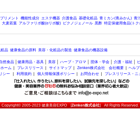
プリメント
機能性成分
エステ機器
介護食品
基礎化粧品
青ミカン(青みかん)
青汁
大麦若葉
アルファリポ酸(αリポ酸)
ピクノジェノール
黒酢
特定保健用食品(トク
化粧品
健康食品の原料
美容・化粧品の製造
健康食品の機器設備
自然食品
│
健康用品・器具
│
美容
│
ハーブ・アロマ
│
団体・学会
│
介護・福祉
│
ホーム
|
プレスリリース
|
サイトマップ
|
Zenken株式会社 会社概要
|
ヘルプ
ポリシー
|
利用規約
|
個人情報保護ポリシー
|
お問合わせ
|
プレスリリース・ニ
Copyright© 2005-2023
健康美容EXPO
[
Zenken株式会社
] All Rights Reserved.