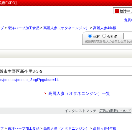
容EXPO】
検討中
出展
ーブ
>
東洋ハーブ加工食品
>
高麗人参（オタネニンジン）
>
高麗人参4年根
商材
会社名
健康美容業界最大の企業と企業を結
大阪市生野区新今里3-3-9
-bin/product/product_3.cgi?pgubun=14
高麗人参（オタネニンジン）一覧
インタレストマッチ -
広告の掲載について
ーブ
>
東洋ハーブ加工食品
>
高麗人参（オタネニンジン）
>
高麗人参4年根