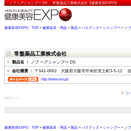
「ノブ ヘアシャンプー DS 」:常盤薬品工業株式会社【健康美容EXPO】
健康美容EXPO：TOP
>
健康器具・用品
>
製品
>
バスグッズ
>
シャンプー
>
ノブ
常盤薬品工業株式会社
製品名 ：
ノブ ヘアシャンプー DS
会社概要 ：
〒541-0052 大阪府大阪市中央区安土町3-5-12
http://www.nov.jp/
シ
PRサイト
健康美容EXPO：TOP
>
健康器具・用品
>
製品
>
バスグッズ
>
シャンプー
>
ノブ