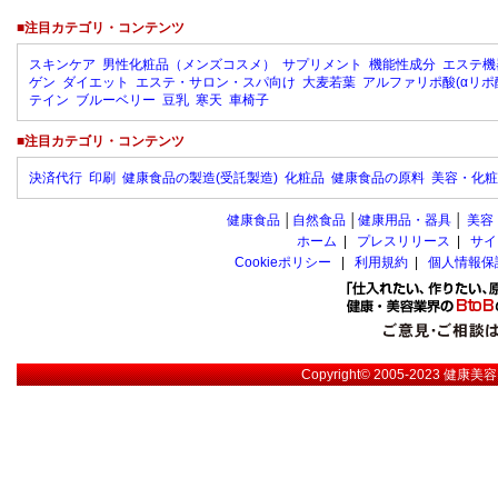
■注目カテゴリ・コンテンツ
スキンケア
男性化粧品（メンズコスメ）
サプリメント
機能性成分
エステ機
ゲン
ダイエット
エステ・サロン・スパ向け
大麦若葉
アルファリポ酸(αリポ
テイン
ブルーベリー
豆乳
寒天
車椅子
■注目カテゴリ・コンテンツ
決済代行
印刷
健康食品の製造(受託製造)
化粧品
健康食品の原料
美容・化粧
健康食品
│
自然食品
│
健康用品・器具
│
美容
ホーム
|
プレスリリース
|
サイ
Cookieポリシー
|
利用規約
|
個人情報保
Copyright© 2005-2023
健康美容