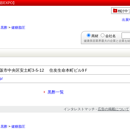
容EXPO】
検討中
出展
>
黒酢
>
健糖脂圧
商材
会社名
健康美容業界最大の企業と企業を結
府大阪市中央区安土町3-5-12 住友生命本町ビル9Ｆ
p/
黒酢一覧
インタレストマッチ -
広告の掲載について
>
黒酢
>
健糖脂圧