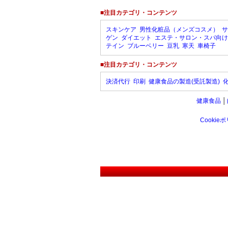
■注目カテゴリ・コンテンツ
スキンケア
男性化粧品（メンズコスメ）
サ
ゲン
ダイエット
エステ・サロン・スパ向け
テイン
ブルーベリー
豆乳
寒天
車椅子
■注目カテゴリ・コンテンツ
決済代行
印刷
健康食品の製造(受託製造)
健康食品
│
Cookie