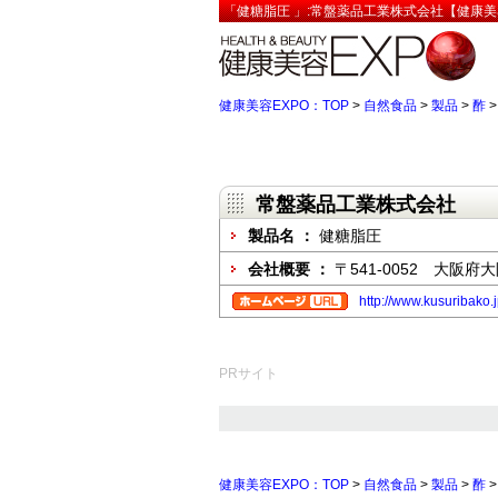
「健糖脂圧 」:常盤薬品工業株式会社【健康美
健康美容EXPO：TOP
>
自然食品
>
製品
>
酢
常盤薬品工業株式会社
製品名 ：
健糖脂圧
会社概要 ：
〒541-0052 大阪
http://www.kusuribako.j
PRサイト
健康美容EXPO：TOP
>
自然食品
>
製品
>
酢