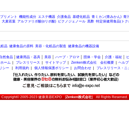
プリメント
機能性成分
エステ機器
介護食品
基礎化粧品
青ミカン(青みかん)
青汁
大麦若葉
アルファリポ酸(αリポ酸)
ピクノジェノール
黒酢
特定保健用食品(トク
化粧品
健康食品の原料
美容・化粧品の製造
健康食品の機器設備
自然食品
│
健康用品・器具
│
美容
│
ハーブ・アロマ
│
団体・学会
│
介護・福祉
│
ホーム
|
プレスリリース
|
サイトマップ
|
Zenken株式会社 会社概要
|
ヘルプ
ポリシー
|
利用規約
|
個人情報保護ポリシー
|
お問合わせ
|
プレスリリース・ニ
Copyright© 2005-2023
健康美容EXPO
[
Zenken株式会社
] All Rights Reserved.