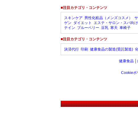
■注目カテゴリ・コンテンツ
スキンケア
男性化粧品（メンズコスメ）
サ
ゲン
ダイエット
エステ・サロン・スパ向け
テイン
ブルーベリー
豆乳
寒天
車椅子
■注目カテゴリ・コンテンツ
決済代行
印刷
健康食品の製造(受託製造)
健康食品
│
Cookie