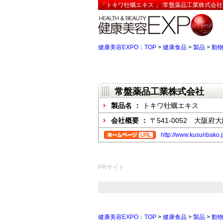
「トキワ牡蠣エキス 」:常盤薬品工業株式会社
健康美容EXPO：TOP
>
健康食品
>
製品
>
動
常盤薬品工業株式会社
製品名 ：
トキワ牡蠣エキス
会社概要 ：
〒541-0052 大阪
http://www.kusuribako.j
PRサイト
健康美容EXPO：TOP
>
健康食品
>
製品
>
動