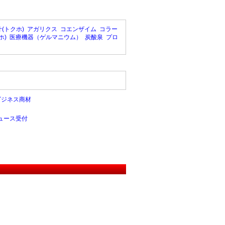
(トクホ)
アガリクス
コエンザイム
コラー
ホ)
医療機器（ゲルマニウム）
炭酸泉
プロ
ビジネス商材
ュース受付