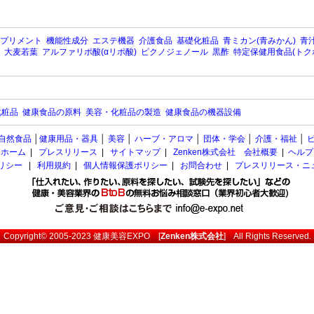
プリメント
機能性成分
エステ機器
介護食品
基礎化粧品
青ミカン(青みかん)
青汁
大麦若葉
アルファリポ酸(αリポ酸)
ピクノジェノール
黒酢
特定保健用食品(トク
化粧品
健康食品の原料
美容・化粧品の製造
健康食品の機器設備
自然食品
│
健康用品・器具
│
美容
│
ハーブ・アロマ
│
団体・学会
│
介護・福祉
│
ホーム
|
プレスリリース
|
サイトマップ
|
Zenken株式会社 会社概要
|
ヘルプ
ポリシー
|
利用規約
|
個人情報保護ポリシー
|
お問合わせ
|
プレスリリース・ニ
Copyright© 2005-2023
健康美容EXPO
[
Zenken株式会社
] All Rights Reserved.