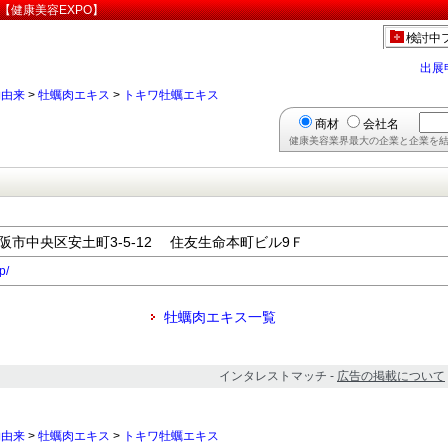
【健康美容EXPO】
検討中
出展
物由来
>
牡蠣肉エキス
>
トキワ牡蠣エキス
商材
会社名
健康美容業界最大の企業と企業を結
府大阪市中央区安土町3-5-12 住友生命本町ビル9Ｆ
p/
牡蠣肉エキス一覧
インタレストマッチ -
広告の掲載について
物由来
>
牡蠣肉エキス
>
トキワ牡蠣エキス