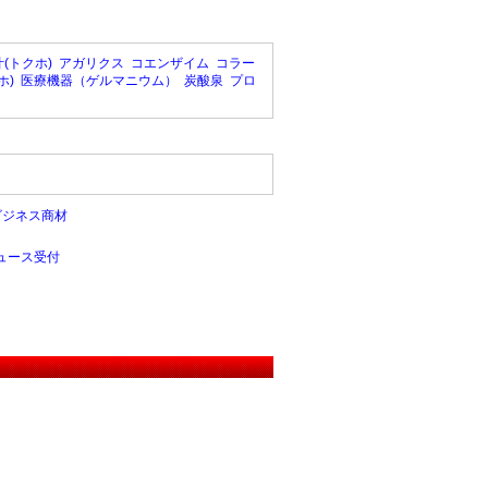
(トクホ)
アガリクス
コエンザイム
コラー
ホ)
医療機器（ゲルマニウム）
炭酸泉
プロ
ビジネス商材
ュース受付