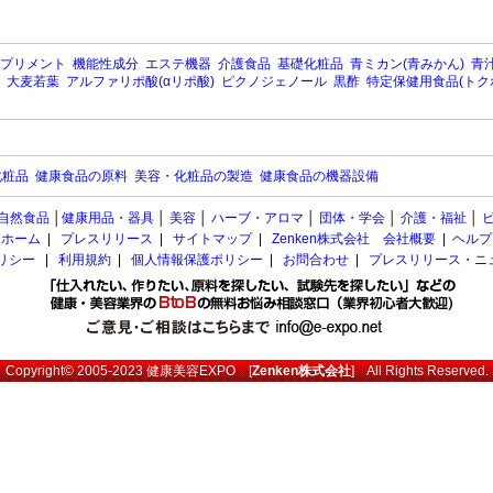
プリメント
機能性成分
エステ機器
介護食品
基礎化粧品
青ミカン(青みかん)
青汁
大麦若葉
アルファリポ酸(αリポ酸)
ピクノジェノール
黒酢
特定保健用食品(トク
化粧品
健康食品の原料
美容・化粧品の製造
健康食品の機器設備
自然食品
│
健康用品・器具
│
美容
│
ハーブ・アロマ
│
団体・学会
│
介護・福祉
│
ホーム
|
プレスリリース
|
サイトマップ
|
Zenken株式会社 会社概要
|
ヘルプ
ポリシー
|
利用規約
|
個人情報保護ポリシー
|
お問合わせ
|
プレスリリース・ニ
Copyright© 2005-2023
健康美容EXPO
[
Zenken株式会社
] All Rights Reserved.