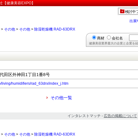
会社【健康美容EXPO】
検討中
出展
>
その他
>
その他
>
除湿乾燥機 RAD-63DRX
商材
会社名
健康美容業界最大の企業と企業を結
都千代田区外神田1丁目1番8号
p/living/humidifiers/rad_63drx/index_j.htm
その他一覧
インタレストマッチ -
広告の掲載について
>
その他
>
その他
>
除湿乾燥機 RAD-63DRX