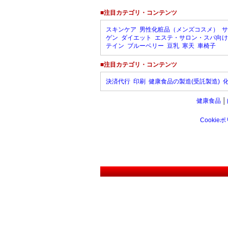
■注目カテゴリ・コンテンツ
スキンケア
男性化粧品（メンズコスメ）
サ
ゲン
ダイエット
エステ・サロン・スパ向け
テイン
ブルーベリー
豆乳
寒天
車椅子
■注目カテゴリ・コンテンツ
決済代行
印刷
健康食品の製造(受託製造)
健康食品
│
Cookie