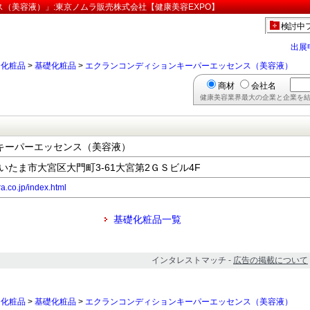
（美容液）」:東京ノムラ販売株式会社【健康美容EXPO】
検討中
出展
>
化粧品
>
基礎化粧品
>
エクランコンディションキーパーエッセンス（美容液）
商材
会社名
健康美容業界最大の企業と企業を結
キーパーエッセンス（美容液）
県さいたま市大宮区大門町3-61大宮第2ＧＳビル4F
a.co.jp/index.html
基礎化粧品一覧
インタレストマッチ -
広告の掲載について
>
化粧品
>
基礎化粧品
>
エクランコンディションキーパーエッセンス（美容液）