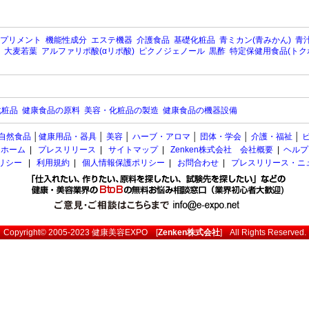
プリメント
機能性成分
エステ機器
介護食品
基礎化粧品
青ミカン(青みかん)
青汁
大麦若葉
アルファリポ酸(αリポ酸)
ピクノジェノール
黒酢
特定保健用食品(トク
化粧品
健康食品の原料
美容・化粧品の製造
健康食品の機器設備
自然食品
│
健康用品・器具
│
美容
│
ハーブ・アロマ
│
団体・学会
│
介護・福祉
│
ホーム
|
プレスリリース
|
サイトマップ
|
Zenken株式会社 会社概要
|
ヘルプ
ポリシー
|
利用規約
|
個人情報保護ポリシー
|
お問合わせ
|
プレスリリース・ニ
Copyright© 2005-2023
健康美容EXPO
[
Zenken株式会社
] All Rights Reserved.