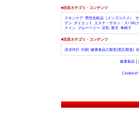
■注目カテゴリ・コンテンツ
スキンケア
男性化粧品（メンズコスメ）
サ
ゲン
ダイエット
エステ・サロン・スパ向け
テイン
ブルーベリー
豆乳
寒天
車椅子
■注目カテゴリ・コンテンツ
決済代行
印刷
健康食品の製造(受託製造)
健康食品
│
Cookie