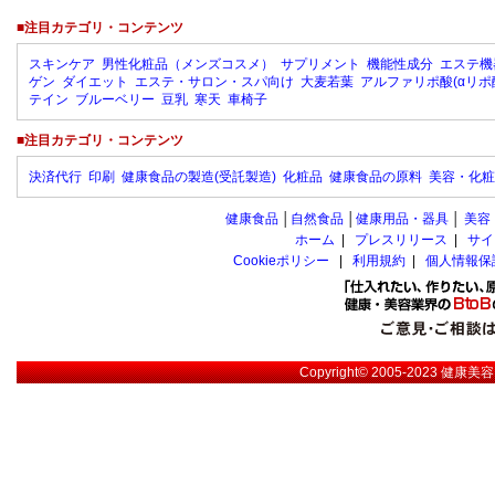
■注目カテゴリ・コンテンツ
スキンケア
男性化粧品（メンズコスメ）
サプリメント
機能性成分
エステ機
ゲン
ダイエット
エステ・サロン・スパ向け
大麦若葉
アルファリポ酸(αリポ
テイン
ブルーベリー
豆乳
寒天
車椅子
■注目カテゴリ・コンテンツ
決済代行
印刷
健康食品の製造(受託製造)
化粧品
健康食品の原料
美容・化粧
健康食品
│
自然食品
│
健康用品・器具
│
美容
ホーム
|
プレスリリース
|
サイ
Cookieポリシー
|
利用規約
|
個人情報保
Copyright© 2005-2023
健康美容