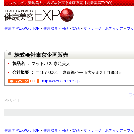
「フットバス 素足美人」:株式会社東京企画販売【健康美容EXPO】
健康美容EXPO：TOP
>
健康器具・用品
>
製品
>
マッサージ・ボディケア
>
フッ
株式会社東京企画販売
製品名 ：
フットバス 素足美人
会社概要 ：
〒187-0001 東京都小平市大沼町2丁目853-5
http://www.to-plan.co.jp/
フ
PRサイト
健康美容EXPO：TOP
>
健康器具・用品
>
製品
>
マッサージ・ボディケア
>
フッ