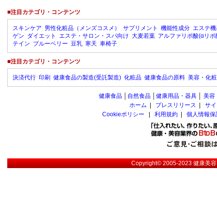
■注目カテゴリ・コンテンツ
スキンケア
男性化粧品（メンズコスメ）
サプリメント
機能性成分
エステ機
ゲン
ダイエット
エステ・サロン・スパ向け
大麦若葉
アルファリポ酸(αリポ
テイン
ブルーベリー
豆乳
寒天
車椅子
■注目カテゴリ・コンテンツ
決済代行
印刷
健康食品の製造(受託製造)
化粧品
健康食品の原料
美容・化粧
健康食品
│
自然食品
│
健康用品・器具
│
美容
ホーム
|
プレスリリース
|
サイ
Cookieポリシー
|
利用規約
|
個人情報保
Copyright© 2005-2023
健康美容