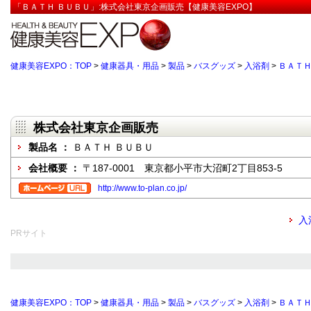
「ＢＡＴＨ ＢＵＢＵ」:株式会社東京企画販売【健康美容EXPO】
健康美容EXPO：TOP
>
健康器具・用品
>
製品
>
バスグッズ
>
入浴剤
>
ＢＡＴＨ
株式会社東京企画販売
製品名 ：
ＢＡＴＨ ＢＵＢＵ
会社概要 ：
〒187-0001 東京都小平市大沼町2丁目853-5
http://www.to-plan.co.jp/
入
PRサイト
健康美容EXPO：TOP
>
健康器具・用品
>
製品
>
バスグッズ
>
入浴剤
>
ＢＡＴＨ