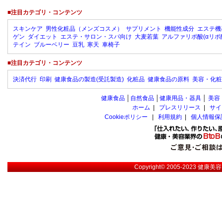
■注目カテゴリ・コンテンツ
スキンケア
男性化粧品（メンズコスメ）
サプリメント
機能性成分
エステ機
ゲン
ダイエット
エステ・サロン・スパ向け
大麦若葉
アルファリポ酸(αリポ
テイン
ブルーベリー
豆乳
寒天
車椅子
■注目カテゴリ・コンテンツ
決済代行
印刷
健康食品の製造(受託製造)
化粧品
健康食品の原料
美容・化粧
健康食品
│
自然食品
│
健康用品・器具
│
美容
ホーム
|
プレスリリース
|
サイ
Cookieポリシー
|
利用規約
|
個人情報保
Copyright© 2005-2023
健康美容