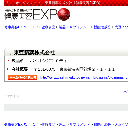
「バイオシグマ ミディ」:東亜新薬株式会社【健康美容EXPO】
健康美容EXPO：TOP
>
健康食品
>
製品
>
サプリメント
>
機能性成分
>
大豆イ
東亜新薬株式会社
製品名 ：
バイオシグマ ミディ
会社概要 ：
〒151-0073 東京都渋谷区笹塚２－１－１１
http://www.toashinyaku.co.jp/main/biosigma/biosigma.
大
PRサイト
健康美容EXPO：TOP
>
健康食品
>
製品
>
サプリメント
>
機能性成分
>
大豆イ