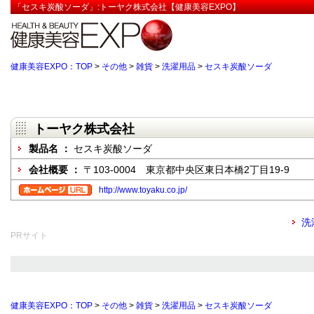
「セスキ炭酸ソーダ」:トーヤク株式会社【健康美容EXPO】
健康美容EXPO：TOP
>
その他
>
雑貨
>
洗濯用品
>
セスキ炭酸ソーダ
トーヤク株式会社
製品名 ：
セスキ炭酸ソーダ
会社概要 ：
〒103-0004 東京都中央区東日本橋2丁目19-9
http://www.toyaku.co.jp/
洗
PRサイト
健康美容EXPO：TOP
>
その他
>
雑貨
>
洗濯用品
>
セスキ炭酸ソーダ