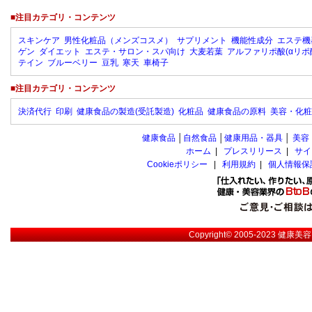
■注目カテゴリ・コンテンツ
スキンケア
男性化粧品（メンズコスメ）
サプリメント
機能性成分
エステ機
ゲン
ダイエット
エステ・サロン・スパ向け
大麦若葉
アルファリポ酸(αリポ
テイン
ブルーベリー
豆乳
寒天
車椅子
■注目カテゴリ・コンテンツ
決済代行
印刷
健康食品の製造(受託製造)
化粧品
健康食品の原料
美容・化粧
健康食品
│
自然食品
│
健康用品・器具
│
美容
ホーム
|
プレスリリース
|
サイ
Cookieポリシー
|
利用規約
|
個人情報保
Copyright© 2005-2023
健康美容